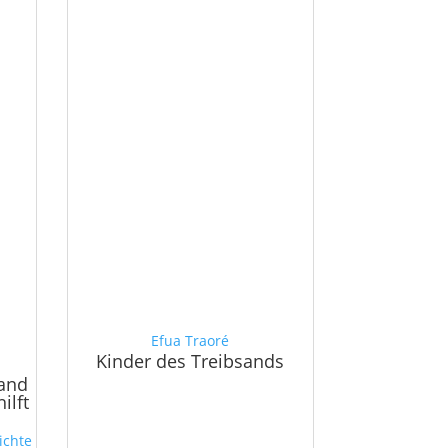
Efua Traoré
Kinder des Treibsands
and
ilft
ichte