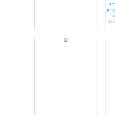
Abe
Jung
ü
Det