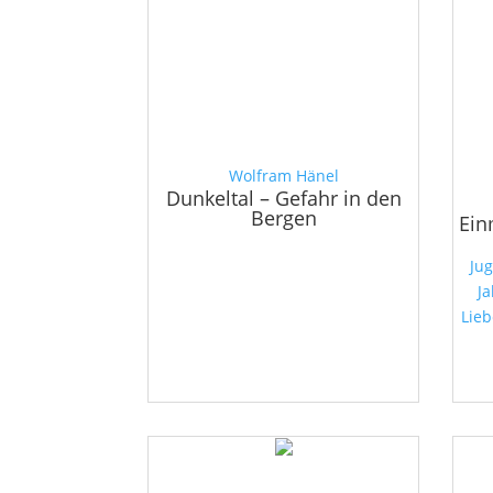
Wolfram Hänel
Dunkeltal – Gefahr in den
Bergen
Ein
Ju
J
Lie