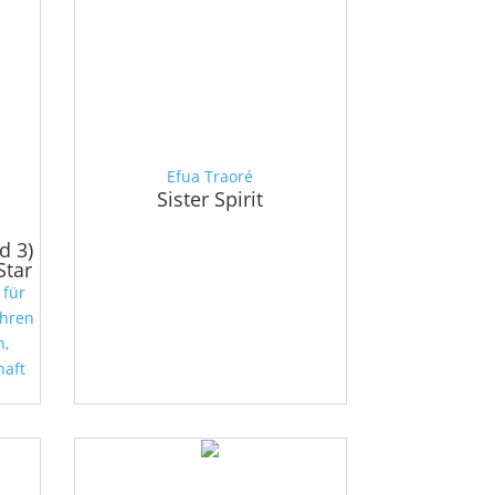
Efua Traoré
Sister Spirit
d 3)
Star
 für
ahren
n,
haft