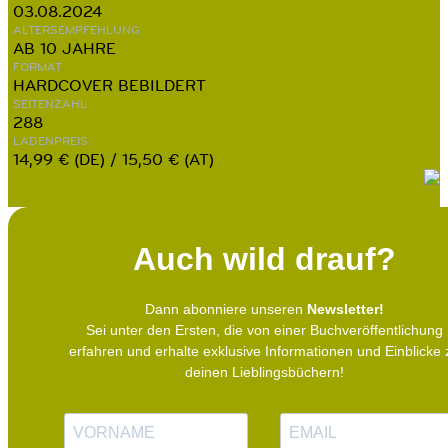
03.08.2024
ALTERSEMPFEHLUNG
AB 10 JAHRE
FORMAT
HARDCOVER BEBILDERT
SEITENZAHL
288
LADENPREIS
14,99 € (DE) / 15,50 € (AT)
Auch wild drauf?
Dann abonniere unseren
Newsletter!
Sei unter den Ersten, die von einer Buchveröffentlichung
erfahren und erhalte exklusive Informationen und Einblicke 
deinen Lieblingsbüchern!
N
E
a
-
m
M