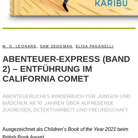
M. G. LEONARD
,
SAM SEDGMAN
,
ELISA PAGANELLI
ABENTEUER-EXPRESS (BAND
2) – ENTFÜHRUNG IM
CALIFORNIA COMET
ABENTEUERLICHES KINDERBUCH FÜR JUNGEN UND
MÄDCHEN AB 10 JAHREN ÜBER AUFREGENDE
ZUGREISEN, DETEKTIVARBEIT UND FREUNDSCHAFT
Ausgezeichnet als
Children’s Book of the Year 2021
beim
British Book Award