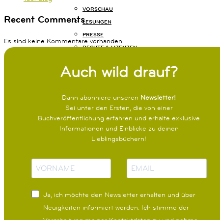
+49
VORSCHAU
Recent Comments
(0)
LESUNGEN
89
PRESSE
54
Es sind keine Kommentare vorhanden.
RECHTE & LIZENZEN
825
15
KONTAKT
Auch wild drauf?
KOMMUNIKATION@KARIBUBUECHER.DE
JOBS
IMPRESSUM
Dann abonniere unseren
Newsletter!
DATENSCHUTZ
Sei unter den Ersten, die von einer
Buchveröffentlichung erfahren und erhalte exklusive
Informationen und Einblicke zu deinen
Lieblingsbüchern!
N
E
a
-
m
M
Ja, ich möchte den Newsletter erhalten und über
e
a
Neuigkeiten informiert werden.
Ich stimme der
i
Verarbeitung meiner Kontaktdaten zu und nehme