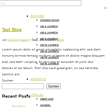

BÜCHER
COMING SOON
AB 3 JAHREN
Test Blog
START
AB 6 JAHREN
AB 8 JAHREN
von
Carolin Kaiser
|
Sep. 25, 2025
|
Blog
BÜCHER
AB 10 JAHREN
Lorem ipsum dolor sit amet, consetetur sadipscing elitr, sed diam
AB 13 JAHREN
nonumy eirmod tempor invidunt ut labore et dolore magna aliquyam
AB 14 JAHREN
KREATIVE
erat, sed diam voluptua. At vero eos et accusam et justo duo
AB 16 JAHREN
dolores et ea rebum. Stet clita kasd gubergren, no sea takimata
sanctus est...
VERLAG
KREATIVE
Suchen
KONTAKT
Suchen
KAISERSTRASSE
VERLAG
Recent Posts
14B
ÜBER UNS
80801
HANDEL
Test Blog
MÜNCHEN