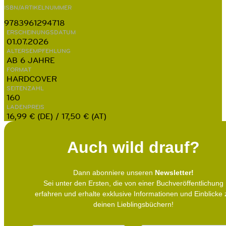
ISBN/ARTIKELNUMMER
9783961294718
ERSCHEINUNGSDATUM
01.07.2026
ALTERSEMPFEHLUNG
AB 6 JAHRE
FORMAT
HARDCOVER
SEITENZAHL
160
LADENPREIS
16,99 € (DE) / 17,50 € (AT)
Auch wild drauf?
Dann abonniere unseren
Newsletter!
Sei unter den Ersten, die von einer Buchveröffentlichung
erfahren und erhalte exklusive Informationen und Einblicke 
deinen Lieblingsbüchern!
N
E