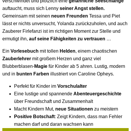
verschwindet und plötzlich eine
gefährliche Seeschlange
auftaucht, muss sich Lenny
seiner Angst stellen.
Gemeinsam mit seinen
neuen Freunden
Tessa und Piet
lässt er nichts unversucht, Yolanda zurückzuholen, und auch
Zauberer Firlefanzi ist im richtigen Moment zur Stelle und
ermutigt ihn,
auf seine Fähigkeiten zu vertrauen
…
Ein
Vorlesebuch
mit tollen
Helden
, einem chaotischen
Zauberlehrer
mit großem Herzen und ganz viel
Blubberblasen-
Magie
für Kinder ab 5 ahren. Lustig, modern
und in
bunten Farben
illustriert von Caroline Opheys.
Perfekt für Kinder im
Vorschulalter
Eine lustige und spannende
Abenteuergeschichte
über Freundschaft und Zusammenhalt
Macht Kindern Mut,
neue Situationen
zu meistern
Positive Botschaft
: Zeigt Kindern, dass man Fehler
machen darf und daran wachsen kann