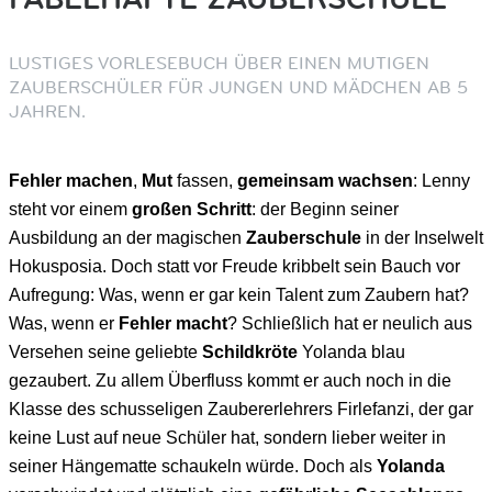
LUSTIGES VORLESEBUCH ÜBER EINEN MUTIGEN
ZAUBERSCHÜLER FÜR JUNGEN UND MÄDCHEN AB 5
JAHREN.
Fehler machen
,
Mut
fassen,
gemeinsam wachsen
: Lenny
steht vor einem
großen Schritt
: der Beginn seiner
Ausbildung an der magischen
Zauberschule
in der Inselwelt
Hokusposia. Doch statt vor Freude kribbelt sein Bauch vor
Aufregung: Was, wenn er gar kein Talent zum Zaubern hat?
Was, wenn er
Fehler macht
? Schließlich hat er neulich aus
Versehen seine geliebte
Schildkröte
Yolanda blau
gezaubert. Zu allem Überfluss kommt er auch noch in die
Klasse des schusseligen Zaubererlehrers Firlefanzi, der gar
keine Lust auf neue Schüler hat, sondern lieber weiter in
seiner Hängematte schaukeln würde. Doch als
Yolanda