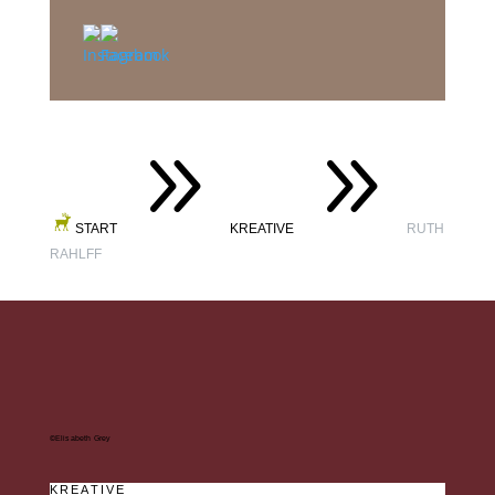
9
9
START
KREATIVE
RUTH
RAHLFF
©Elisabeth Grey
KREATIVE