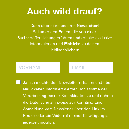
Auch wild drauf?
Dann abonniere unseren
Newsletter!
Sei unter den Ersten, die von einer
Buchveröffentlichung erfahren und erhalte exklusive
Informationen und Einblicke zu deinen
Lieblingsbüchern!
N
E
a
-
m
M
e
a
Ja, ich möchte den Newsletter erhalten und über
i
Neuigkeiten informiert werden.
Ich stimme der
l
Verarbeitung meiner Kontaktdaten zu und nehme
die
Datenschutzhinweise
zur Kenntnis. Eine
Abmeldung vom Newsletter über den Link im
Footer oder ein Widerruf meiner Einwilligung ist
jederzeit möglich.