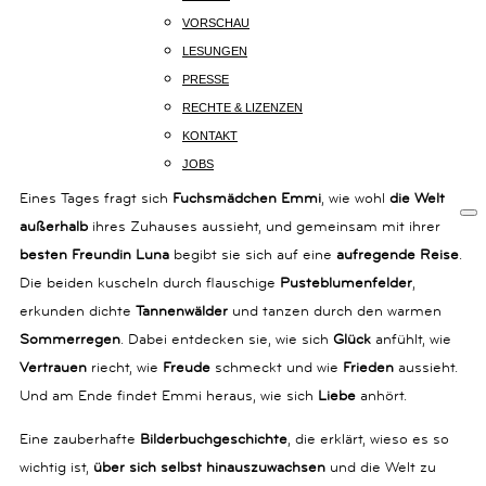
14B
JAHREN ZUM THEMA ACHTSAMKEIT UND
VORSCHAU
80801
GEFÜHLE
LESUNGEN
MÜNCHEN
PRESSE
+49
(0)
RECHTE & LIZENZEN
Komm, wir entdecken die Welt – eine Achtsamkeitsgeschichte
89
KONTAKT
54
für Kinder ab 4
JOBS
825
15
Eines Tages fragt sich
Fuchsmädchen Emmi
, wie wohl
die Welt
KOMMUNIKATION@KARIBUBUECHER.DE
außerhalb
ihres Zuhauses aussieht, und gemeinsam mit ihrer
IMPRESSUM
besten Freundin Luna
begibt sie sich auf eine
aufregende Reise
.
DATENSCHUTZ
Die beiden kuscheln durch flauschige
Pusteblumenfelder
,
erkunden dichte
Tannenwälder
und tanzen durch den warmen
Sommerregen
. Dabei entdecken sie, wie sich
Glück
anfühlt, wie
Vertrauen
riecht, wie
Freude
schmeckt und wie
Frieden
aussieht.
Und am Ende findet Emmi heraus, wie sich
Liebe
anhört.
Eine zauberhafte
Bilderbuchgeschichte
, die erklärt, wieso es so
wichtig ist,
über sich selbst hinauszuwachsen
und die Welt zu