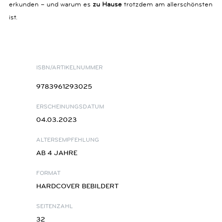
erkunden – und warum es
zu Hause
trotzdem am allerschönsten
ist.
ISBN/ARTIKELNUMMER
9783961293025
ERSCHEINUNGSDATUM
04.03.2023
ALTERSEMPFEHLUNG
AB 4 JAHRE
FORMAT
HARDCOVER BEBILDERT
SEITENZAHL
32