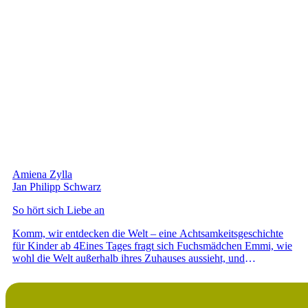
Amiena Zylla
Jan Philipp Schwarz
So hört sich Liebe an
Komm, wir entdecken die Welt – eine Achtsamkeitsgeschichte
für Kinder ab 4Eines Tages fragt sich Fuchsmädchen Emmi, wie
wohl die Welt außerhalb ihres Zuhauses aussieht, und
gemeinsam mit ihrer besten Freundin Luna begibt sie sich auf
eine aufregende Reise. Die beiden kuscheln durch flauschige
Pusteblumenfelder, erkunden dichte Tannenwälder und tanzen
durch den warmen Sommerregen. Dabei entdecken sie, wie sich