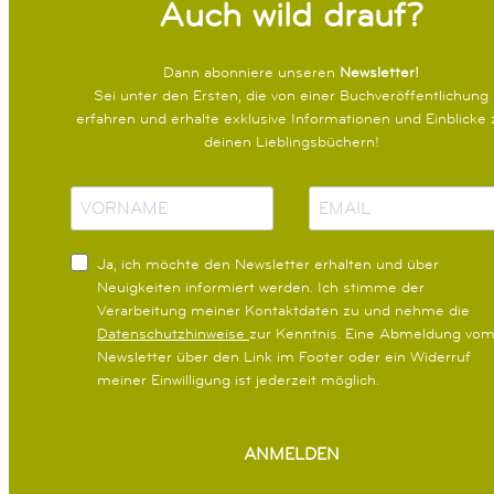
Auch wild drauf?
Glück anfühlt, wie Vertrauen riecht, wie Freude schmeckt und
wie Frieden aussieht. Und am Ende findet Emmi heraus, wie sich
Liebe anhört.Eine zauberhafte Bilderbuchgeschichte, die erklärt,
Dann abonniere unseren
Newsletter!
wieso es so wichtig ist, über sich selbst hinauszuwachsen und die
Sei unter den Ersten, die von einer Buchveröffentlichung
Welt zu erkunden – und warum es zu Hause trotzdem am
erfahren und erhalte exklusive Informationen und Einblicke 
allerschönsten ist.
deinen Lieblingsbüchern!
N
E
a
-
m
M
e
a
Ja, ich möchte den Newsletter erhalten und über
i
Neuigkeiten informiert werden.
Ich stimme der
l
Verarbeitung meiner Kontaktdaten zu und nehme die
Datenschutzhinweise
zur Kenntnis. Eine Abmeldung vo
Newsletter über den Link im Footer oder ein Widerruf
meiner Einwilligung ist jederzeit möglich.
ANMELDEN