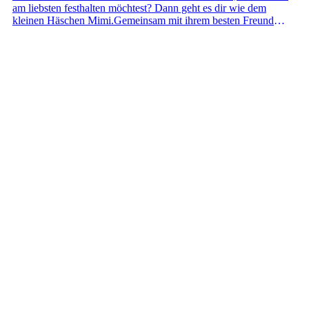
am liebsten festhalten möchtest? Dann geht es dir wie dem
kleinen Häschen Mimi.Gemeinsam mit ihrem besten Freund
Eddi zieht Mimi jeden Tag los, um magische Momente
einzufangen: Wenn sie beim Spielen im Wald lachend über die
Erde rollen. Wenn sie ein Floß bauen und auf dem Wasser der
Sonne entgegenschaukeln. Oder wenn ein Sturm aufzieht und
ein Meer aus Blättern über ihnen durch die Luft tanzt.Als es
langsam Abend wird und sich die beiden nach zu Hause sehnen,
führt sie ihr Bauchgefühl wieder auf den vertrauten Weg. Dort,
wo die Erde nach zu Hause riecht und die Wurzeln der Liebe auf
sie warten ... Eine warmherzige Bilderbuchgeschichte über
Freundschaft, Emotionen und den Zauber des Augenblicks, mit
vielen Achtsamkeitsübungen zum Mitmachen.