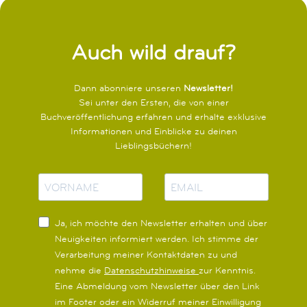
Auch wild drauf?
Dann abonniere unseren
Newsletter!
Sei unter den Ersten, die von einer
Buchveröffentlichung erfahren und erhalte exklusive
Informationen und Einblicke zu deinen
Lieblingsbüchern!
N
E
a
-
m
M
e
a
Ja, ich möchte den Newsletter erhalten und über
i
Neuigkeiten informiert werden.
Ich stimme der
l
Verarbeitung meiner Kontaktdaten zu und
nehme die
Datenschutzhinweise
zur Kenntnis.
Eine Abmeldung vom Newsletter über den Link
im Footer oder ein Widerruf meiner Einwilligung