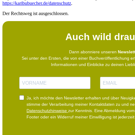
https://karibubuecher.de/datenschutz
.
Der Rechtsweg ist ausgeschlossen.
Auch wild drau
Dann abonniere unseren
Newslett
Sei unter den Ersten, die von einer Buchveröffentlichung er
Informationen und Einblicke zu deinen Lieb
N
E
a
-
m
M
e
a
i
Ja, ich möchte den Newsletter erhalten und über Neuigke
l
stimme der Verarbeitung meiner Kontaktdaten zu und n
Datenschutzhinweise
zur Kenntnis. Eine Abmeldung vom 
Footer oder ein Widerruf meiner Einwilligung ist jederzeit