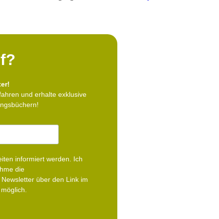
f?
er!
fahren und erhalte exklusive
lingsbüchern!
iten informiert werden.
Ich
ehme die
Newsletter über den Link im
 möglich.