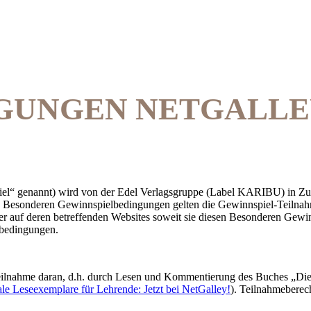
GUNGEN NETGALLE
iel“ genannt) wird von der Edel Verlagsgruppe (Label KARIBU) in Z
n Besonderen Gewinnspielbedingungen gelten die Gewinnspiel-Teilna
er auf deren betreffenden Websites soweit sie diesen Besonderen Gewi
ebedingungen.
eilnahme daran, d.h. durch Lesen und Kommentierung des Buches „Die
ale Leseexemplare für Lehrende: Jetzt bei NetGalley!
). Teilnahmeberech