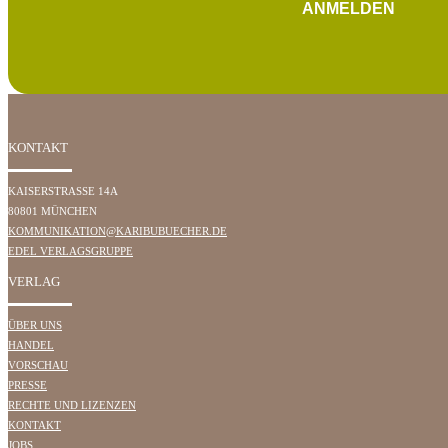
ANMELDEN
KONTAKT
KAISERSTRASSE 14A
80801 MÜNCHEN
KOMMUNIKATION@KARIBUBUECHER.DE
EDEL VERLAGSGRUPPE
VERLAG
ÜBER UNS
HANDEL
VORSCHAU
PRESSE
RECHTE UND LIZENZEN
KONTAKT
JOBS