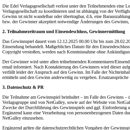
Die Edel Verlagsgesellschaft verlost unter den Teilnehmenden eine Le
Verlagsgesellschaft zu koordinieren und ist abhängig von der Verfü
Gewinn ist nicht wandelbar oder übertragbar, d.h, eine Barauszahlun
bzw. der Gewinner akzeptiert notwendige Änderungen des Gewinns, di
2. Teilnahmezeitraum und Einsendeschluss, Gewinnermittlung
Das Gewinnspiel dauert vom 12.12.2025 00.00 Uhr bis zum 28.02.20
Einsendung behandelt. Maßgebliches Datum für den Einsendeschluss i
Copyright verstoßen, werden nach Kenntnisnahme ohne Ankündigung e
Der Gewinner wird unter allen teilnehmenden Kommentaren/Einsendung
email informiert. Nach Kontaktierung des Gewinners wird dieser aufg
verfällt leider der Anspruch auf den Gewinn. Im Falle der Nichteinha
ermitteln und den Gewinn anderweitig zu vergeben. Ersatzansprüche
3. Datenschutz & PR
Die Teilnahme am Gewinnspiel beinhaltet – im Falle des Gewinns – 
Verlagsgruppe und von NetGalley, sowie auf der Website von NetGal
Zwecke der Durchführung des Gewinnspiels und ggf. Einforderung u
Ergänzend kann eine Verarbeitung von personenbezogenen Daten durc
NetGalley einzusehen.
Ergänzend gelten die datenschutzrechtlichen Vorgaben der Gewinns