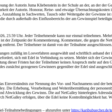
sung der Autorin Juma Kliebenstein in der Schule an der, an der der G
gbarkeit der Autorin. Honorar, Reise- und etwaige Übernachtungskoste
g, Auszahlung in Sachwerten, Tausch oder Weitergabe der Gewinne ist 
e durch außerhalb des Einflussbereichs der am Gewinnspiel beteiligte
26, 23.59 Uhr. Jeder Teilnehmende kann nur einmal teilnehmen. Meh
st der Zeitpunkt der Kommentierung. Kommentare, die gegen die NetGa
ntfernt. Der Teilnehmer ist damit von der Teilnahme ausgeschlossen
en zufällig im Losverfahren ausgewählt und schriftlich anhand der i
efordert, sich mit Edel in Verbindung zu setzen. Meldet sich der Gewi
ltung dieser Fristen hat der Teilnehmer keinen Anspruch mehr auf den 
 des zunächst gezogenen Gewinners gegenüber der Edel sind ausgeschl
das Einverständnis zur Nennung des Vor- und Nachnamens und der betr
ley. Die Erhebung, Verarbeitung und Weiterübermittlung der personen
nd Abwicklung des Gewinns. Die auf NetGalley hinterlegten Adressd
h NetGalley erfolgen, über die Edel keine Kontrollmöglichkeit hat. W
piel-Teilnahmebedingungen – abzurufen unter
https://karibubuecher.de