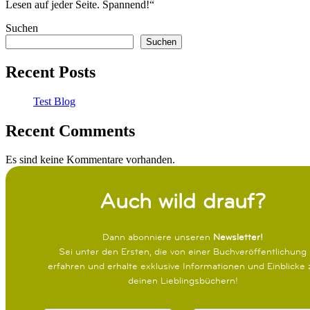
Lesen auf jeder Seite. Spannend!“
Suchen
Suchen
Recent Posts
Test Blog
Recent Comments
Es sind keine Kommentare vorhanden.
Auch wild drauf?
Dann abonniere unseren
Newsletter!
Sei unter den Ersten, die von einer Buchveröffentlichung
erfahren und erhalte exklusive Informationen und Einblicke 
deinen Lieblingsbüchern!
N
E