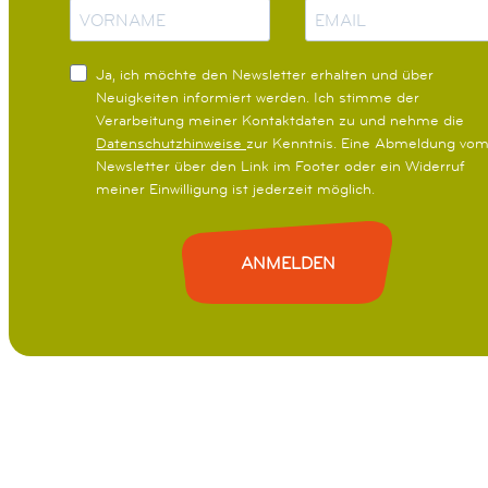
a
-
m
M
e
a
Ja, ich möchte den Newsletter erhalten und über
i
Neuigkeiten informiert werden.
Ich stimme der
l
Verarbeitung meiner Kontaktdaten zu und nehme die
Datenschutzhinweise
zur Kenntnis. Eine Abmeldung vo
Newsletter über den Link im Footer oder ein Widerruf
meiner Einwilligung ist jederzeit möglich.
ANMELDEN