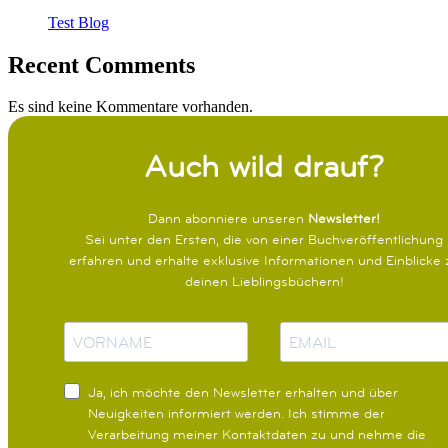
Test Blog
Recent Comments
Es sind keine Kommentare vorhanden.
Auch wild drauf?
Dann abonniere unseren
Newsletter!
Sei unter den Ersten, die von einer Buchveröffentlichung
erfahren und erhalte exklusive Informationen und Einblicke 
deinen Lieblingsbüchern!
N
E
a
-
m
M
e
a
Ja, ich möchte den Newsletter erhalten und über
i
Neuigkeiten informiert werden.
Ich stimme der
l
Verarbeitung meiner Kontaktdaten zu und nehme die