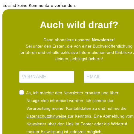
Es sind keine Kommentare vorhanden.
Auch wild drauf?
Dann abonniere unseren
Newsletter!
Sei unter den Ersten, die von einer Buchveröffentlichung
erfahren und erhalte exklusive Informationen und Einblicke 
deinen Lieblingsbüchern!
N
E
a
-
m
M
Ja, ich möchte den Newsletter erhalten und über
e
a
Neuigkeiten informiert werden.
Ich stimme der
i
Verarbeitung meiner Kontaktdaten zu und nehme die
l
Datenschutzhinweise
zur Kenntnis. Eine Abmeldung vom
Newsletter über den Link im Footer oder ein Widerruf
meiner Einwilligung ist jederzeit möglich.