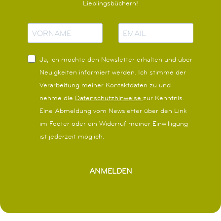
Lieblingsbüchern!
N
E
a
-
m
M
Ja, ich möchte den Newsletter erhalten und über
e
a
Neuigkeiten informiert werden.
Ich stimme der
i
Verarbeitung meiner Kontaktdaten zu und
l
nehme die
Datenschutzhinweise
zur Kenntnis.
Eine Abmeldung vom Newsletter über den Link
im Footer oder ein Widerruf meiner Einwilligung
ist jederzeit möglich.
ANMELDEN