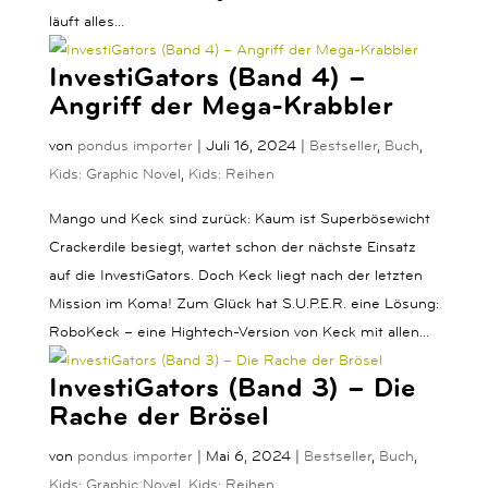
läuft alles...
InvestiGators (Band 4) –
Angriff der Mega-Krabbler
von
pondus importer
|
Juli 16, 2024
|
Bestseller
,
Buch
,
Kids: Graphic Novel
,
Kids: Reihen
Mango und Keck sind zurück: Kaum ist Superbösewicht
Crackerdile besiegt, wartet schon der nächste Einsatz
auf die InvestiGators. Doch Keck liegt nach der letzten
Mission im Koma! Zum Glück hat S.U.P.E.R. eine Lösung:
RoboKeck – eine Hightech-Version von Keck mit allen...
InvestiGators (Band 3) – Die
Rache der Brösel
von
pondus importer
|
Mai 6, 2024
|
Bestseller
,
Buch
,
Kids: Graphic Novel
,
Kids: Reihen