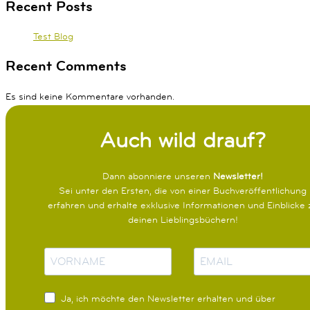
Recent Posts
Test Blog
Recent Comments
Es sind keine Kommentare vorhanden.
Auch wild drauf?
Dann abonniere unseren
Newsletter!
Sei unter den Ersten, die von einer Buchveröffentlichung
erfahren und erhalte exklusive Informationen und Einblicke 
deinen Lieblingsbüchern!
N
E
a
-
m
M
Ja, ich möchte den Newsletter erhalten und über
e
a