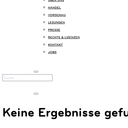
ÜBER UNS
+49
HANDEL
(0)
VORSCHAU
89
54
LESUNGEN
825
PRESSE
15
RECHTE & LIZENZEN
KOMMUNIKATION@KARIBUBUECHER.DE
KONTAKT
IMPRESSUM
JOBS
DATENSCHUTZ
Keine Ergebnisse gef