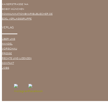
KAISERSTRASSE 14A
80801 MÜNCHEN
KOMMUNIKATION@KARIBUBUECHER.DE
EDEL VERLAGSGRUPPE
VERLAG
ÜBER UNS
HANDEL
VORSCHAU
PRESSE
RECHTE UND LIZENZEN
KONTAKT
JOBS