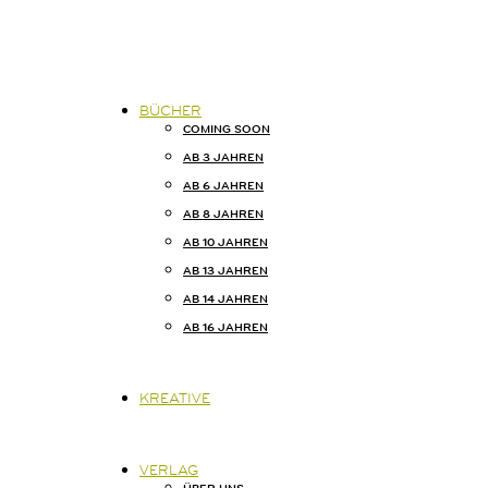

BÜCHER
START
COMING SOON
AB 3 JAHREN
AB 6 JAHREN
BÜCHER
AB 8 JAHREN
AB 10 JAHREN
AB 13 JAHREN
KREATIVE
AB 14 JAHREN
AB 16 JAHREN
VERLAG
KONTAKT
KREATIVE
KAISERSTRASSE
14B
80801
VERLAG
MÜNCHEN