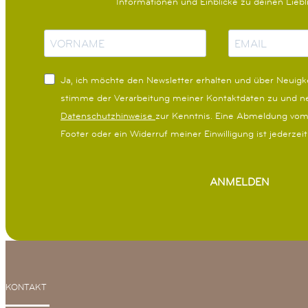
Informationen und Einblicke zu deinen Lieb
N
E
a
-
m
M
Ja, ich möchte den Newsletter erhalten und über Neuigke
e
a
stimme der Verarbeitung meiner Kontaktdaten zu und 
i
Datenschutzhinweise
zur Kenntnis. Eine Abmeldung vom
l
Footer oder ein Widerruf meiner Einwilligung ist jederzei
ANMELDEN
KONTAKT