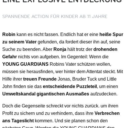
SPANNENDE ACTION FÜR KINDER AB 11 JAHRE
Robin
kann es nicht fassen. Endlich hat er eine
heiße Spur
zu seinem Vater
gefunden, da fordert dieser ihn auf, seine
Suche zu beenden. Aber
Ronja
hält trotz der
drohenden
Gefahr
nichts von aufgeben. Im Gegenteil: Wenn die
YOUNG GUARDIANS
Robins Vater schützen wollen,
müssen sie herausfinden, wer hinter dem Attentat steckt. Mit
Hilfe ihrer
treuen Freunde
Jonas, Bruder Tuck und Little
John finden sie das
entscheidende Puzzleteil
, um einen
Umweltskandal gigantischen Ausmaßes
aufzudecken.
Doch die Gegenseite schreckt vor nichts zurück. um ihren
Profit zu sichern und zu verhindern, dass ihre
Verbrechen
ans Tageslicht
kommen. Und sie planen schon den