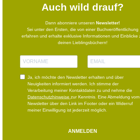
Auch wild drauf?
Dann abonniere unseren
Newsletter!
Sei unter den Ersten, die von einer Buchveröffentlichung
erfahren und erhalte exklusive Informationen und Einblicke 
deinen Lieblingsbüchern!
N
E
a
-
m
M
e
a
i
Ja, ich möchte den Newsletter erhalten und über
l
Neuigkeiten informiert werden.
Ich stimme der
Verarbeitung meiner Kontaktdaten zu und nehme die
Datenschutzhinweise
zur Kenntnis. Eine Abmeldung vom
Newsletter über den Link im Footer oder ein Widerruf
meiner Einwilligung ist jederzeit möglich.
ANMELDEN