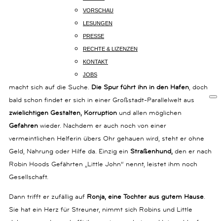
14B
SPANNENDE ACTION FÜR LESER AB 11 JAHRE
VORSCHAU
80801
LESUNGEN
MÜNCHEN
PRESSE
+49
Seit dem Unfalltod seiner Eltern ist
Robin im Kinderheim
(0)
RECHTE & LIZENZEN
89
aufgewachsen
. Doch dann entdeckt er, dass sein Vater gar nicht
KONTAKT
54
tot, sondern nur verschollen ist. Robin flieht aus dem Heim und
JOBS
825
macht sich auf die Suche.
Die Spur führt ihn in den Hafen
, doch
15
KOMMUNIKATION@KARIBUBUECHER.DE
bald schon findet er sich in einer Großstadt-Parallelwelt aus
zwielichtigen Gestalten, Korruption
und allen möglichen
IMPRESSUM
Gefahren
wieder. Nachdem er auch noch von einer
DATENSCHUTZ
vermeintlichen Helferin übers Ohr gehauen wird, steht er ohne
Geld, Nahrung oder Hilfe da. Einzig ein
Straßenhund,
den er nach
Robin Hoods Gefährten „Little John“ nennt, leistet ihm noch
Gesellschaft.
Dann trifft er zufällig auf
Ronja, eine Tochter aus gutem Hause
.
Sie hat ein Herz für Streuner, nimmt sich Robins und Little