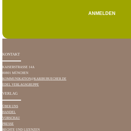
ANMELDEN
KONTAKT
KAISERSTRASSE 14A
80801 MÜNCHEN
KOMMUNIKATION@KARIBUBUECHER.DE
EDEL VERLAGSGRUPPE
VERLAG
ÜBER UNS
HANDEL
VORSCHAU
PRESSE
RECHTE UND LIZENZEN