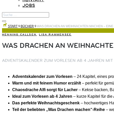
JOBS
START
9
BÜCHER
9
WAS DRACHEN AN WEIHNACHTEN MACHEN – EINE 
HENNING CALLSEN
,
LISA RAMMENSEE
WAS DRACHEN AN WEIHNACHTEN
ADVENTSKALENDER ZUM VORLESEN AB 4 JAHREN MIT 
Adventskalender zum Vorlesen
– 24 Kapitel, eines pr
Warm und mit feinem Humor erzählt
– perfekt für gem
Chaosdrache Alfi sorgt für Lacher
– Kekse backen, Bau
Ideal zum Vorlesen ab 4 Jahren
– kurze Kapitel für di
Das perfekte Weihnachtsgeschenk
– hochwertiges Har
Teil der beliebten „Was Drachen machen“-Reihe
– we