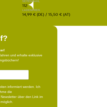
SEITENZAHL
112
LADENPREIS
14,99 € (DE) / 15,50 € (AT)
f?
er!
fahren und erhalte exklusive
lingsbüchern!
iten informiert werden.
Ich
ehme die
Newsletter über den Link im
 möglich.