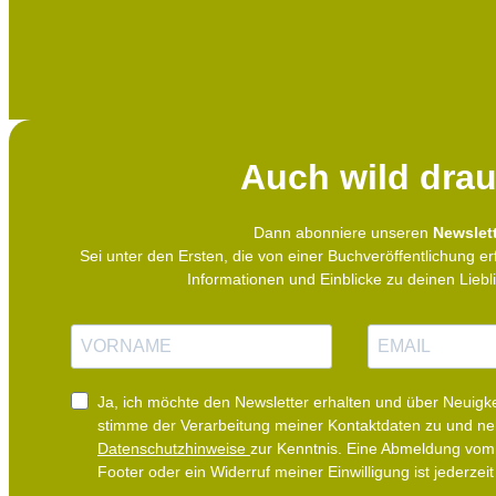
Auch wild drau
Dann abonniere unseren
Newslett
Sei unter den Ersten, die von einer Buchveröffentlichung er
Informationen und Einblicke zu deinen Lieb
N
E
a
-
m
M
e
a
i
Ja, ich möchte den Newsletter erhalten und über Neuigke
l
stimme der Verarbeitung meiner Kontaktdaten zu und n
Datenschutzhinweise
zur Kenntnis. Eine Abmeldung vom 
Footer oder ein Widerruf meiner Einwilligung ist jederzeit