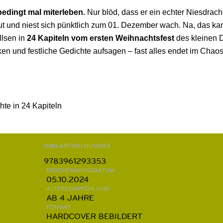
bedingt mal miterleben.
Nur blöd, dass er ein echter Niesdrach
 und niest sich pünktlich zum 01. Dezember wach. Na, das kann
llsen in
24 Kapiteln vom ersten Weihnachtsfest
des kleinen D
und festliche Gedichte aufsagen – fast alles endet im Chaos 
te in 24 Kapiteln
ISBN/ARTIKELNUMMER
9783961293353
ERSCHEINUNGSDATUM
05.10.2024
ALTERSEMPFEHLUNG
AB 4 JAHRE
FORMAT
HARDCOVER BEBILDERT