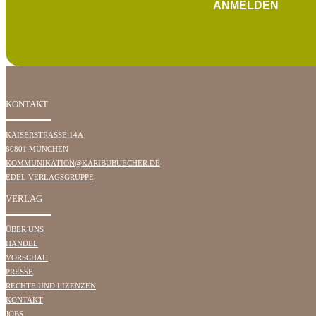
ANMELDEN
KONTAKT
KAISERSTRASSE 14A
80801 MÜNCHEN
KOMMUNIKATION@KARIBUBUECHER.DE
EDEL VERLAGSGRUPPE
VERLAG
ÜBER UNS
HANDEL
VORSCHAU
PRESSE
RECHTE UND LIZENZEN
KONTAKT
JOBS