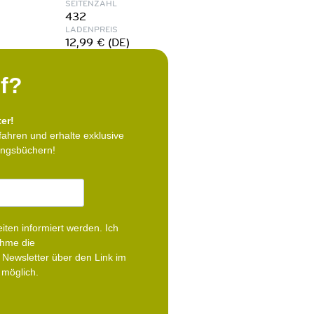
SEITENZAHL
432
LADENPREIS
12,99 € (DE)
f?
er!
fahren und erhalte exklusive
lingsbüchern!
iten informiert werden.
Ich
ehme die
Newsletter über den Link im
 möglich.