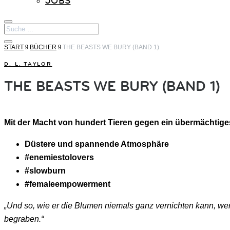
JOBS
START
9
BÜCHER
9
THE BEASTS WE BURY (BAND 1)
D. L. TAYLOR
THE BEASTS WE BURY (BAND 1)
Mit der Macht von hundert Tieren gegen ein übermächtig
Düstere und spannende Atmosphäre
#enemiestolovers
#slowburn
#femaleempowerment
„Und so, wie er die Blumen niemals ganz vernichten kann, wer
begraben.“