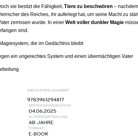
ch sie besitzt die Fähigkeit,
Tiere zu beschwören
– nachdem s
Herrscher des Reiches, ihr auferlegt hat, um seine Macht zu stä
ater zerrissen wurde. In einer
Welt voller dunkler Magie
müsse
efangen sind.
 Magiesystem, die im Gedächtnis bleibt
gegen ein ungerechtes System und einen übermächtigen Vater
arbeitung
ISBN/ARTIKELNUMMER
9783961294817
ERSCHEINUNGSDATUM
04.06.2025
ALTERSEMPFEHLUNG
AB JAHRE
FORMAT
E-BOOK