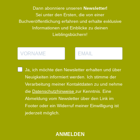
Dann abonniere unseren
Newsletter!
Sei unter den Ersten, die von einer
Buchveröffentlichung erfahren und erhalte exklusive
Informationen und Einblicke zu deinen
Lieblingsbüchern!
N
E
a
-
m
M
e
a
Ja, ich möchte den Newsletter erhalten und über
i
Neuigkeiten informiert werden.
Ich stimme der
l
Verarbeitung meiner Kontaktdaten zu und nehme
die
Datenschutzhinweise
zur Kenntnis. Eine
Abmeldung vom Newsletter über den Link im
Footer oder ein Widerruf meiner Einwilligung ist
jederzeit möglich.
ANMELDEN