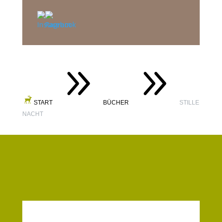
9
9
START
BÜCHER
STILLE
NACHT