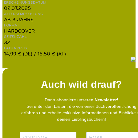
ERSCHEINUNGSDATUM
02.07.2025
ALTERSEMPFEHLUNG
AB 3 JAHRE
FORMAT
HARDCOVER
SEITENZAHL
32
LADENPREIS
14,99 € (DE) / 15,50 € (AT)
Auch wild drauf?
Dann abonniere unseren
Newsletter!
Sei unter den Ersten, die von einer Buchveröffentlichung
erfahren und erhalte exklusive Informationen und Einblicke 
deinen Lieblingsbüchern!
N
E
a
-