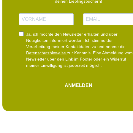
deinen Lieblingsbüchern!
N
E
a
-
m
M
e
a
i
Ja, ich möchte den Newsletter erhalten und über
l
Neuigkeiten informiert werden.
Ich stimme der
Verarbeitung meiner Kontaktdaten zu und nehme die
Datenschutzhinweise
zur Kenntnis. Eine Abmeldung vom
Newsletter über den Link im Footer oder ein Widerruf
meiner Einwilligung ist jederzeit möglich.
ANMELDEN