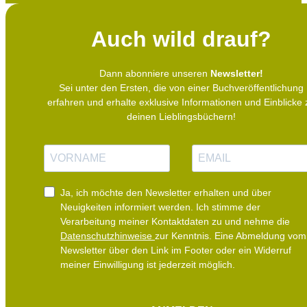
Auch wild drauf?
Dann abonniere unseren
Newsletter!
Sei unter den Ersten, die von einer Buchveröffentlichung
erfahren und erhalte exklusive Informationen und Einblicke 
deinen Lieblingsbüchern!
N
E
a
-
m
M
e
a
i
Ja, ich möchte den Newsletter erhalten und über
l
Neuigkeiten informiert werden.
Ich stimme der
Verarbeitung meiner Kontaktdaten zu und nehme die
Datenschutzhinweise
zur Kenntnis. Eine Abmeldung vom
Newsletter über den Link im Footer oder ein Widerruf
meiner Einwilligung ist jederzeit möglich.