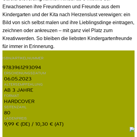
Erwachsenen ihre Freundinnen und Freunde aus dem
Kindergarten und der Kita nach Herzenslust verewigen: ein
Bild von sich selbst malen und ihre Lieblingsdinge eintragen,
zeichnen oder ankreuzen – mit ganz viel Platz zum
Kreativwerden. So bleiben die liebsten Kindergartenfreunde
für immer in Erinnerung.
ISBN/ARTIKELNUMMER
9783961293094
ERSCHEINUNGSDATUM
06.05.2023
ALTERSEMPFEHLUNG
AB 3 JAHRE
FORMAT
HARDCOVER
SEITENZAHL
80
LADENPREIS
9,99 € (DE) / 10,30 € (AT)