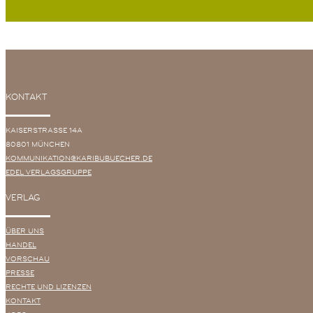
KONTAKT
KAISERSTRASSE 14A
80801 MÜNCHEN
KOMMUNIKATION@KARIBUBUECHER.DE
EDEL VERLAGSGRUPPE
VERLAG
ÜBER UNS
HANDEL
VORSCHAU
PRESSE
RECHTE UND LIZENZEN
KONTAKT