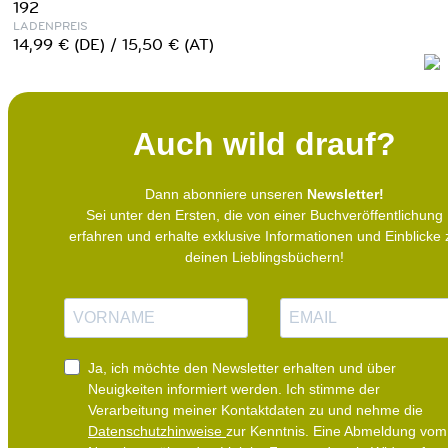
192
LADENPREIS
14,99 € (DE) / 15,50 € (AT)
Auch wild drauf?
Dann abonniere unseren
Newsletter!
Sei unter den Ersten, die von einer Buchveröffentlichung
erfahren und erhalte exklusive Informationen und Einblicke 
deinen Lieblingsbüchern!
N
E
a
-
m
M
e
a
i
Ja, ich möchte den Newsletter erhalten und über
l
Neuigkeiten informiert werden.
Ich stimme der
Verarbeitung meiner Kontaktdaten zu und nehme die
Datenschutzhinweise
zur Kenntnis. Eine Abmeldung vom