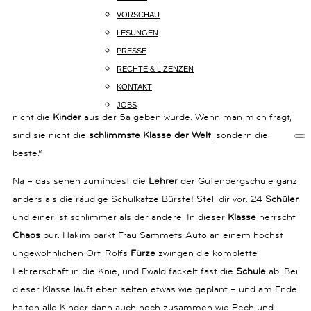
14B
SPRITZIG-FRECHES KINDERBUCH MIT VIELEN
VORSCHAU
80801
LUSTIGEN ILLUSTRATIONEN FÜR KINDER AB 10
LESUNGEN
MÜNCHEN
JAHREN | SPIEGEL BESTSELLER
PRESSE
+49
(0)
RECHTE & LIZENZEN
89
KONTAKT
54
„Das Leben als
Schulkatze
wäre geradezu unerträglich, wenn es
JOBS
825
nicht die
Kinder
aus der 5a geben würde. Wenn man mich fragt,
15
sind sie nicht die
schlimmste Klasse der Welt
, sondern die
KOMMUNIKATION@KARIBUBUECHER.DE
beste.“
IMPRESSUM
DATENSCHUTZ
Na – das sehen zumindest die
Lehrer
der Gutenbergschule ganz
anders als die räudige Schulkatze Bürste! Stell dir vor: 24
Schüler
und einer ist schlimmer als der andere. In dieser
Klasse
herrscht
Chaos
pur: Hakim parkt Frau Sammets Auto an einem höchst
ungewöhnlichen Ort, Rolfs
Fürze
zwingen die komplette
Lehrerschaft in die Knie, und Ewald fackelt fast die
Schule
ab. Bei
dieser Klasse läuft eben selten etwas wie geplant – und am Ende
halten alle Kinder dann auch noch zusammen wie Pech und