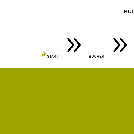
BÜ
9
START
BÜCHER