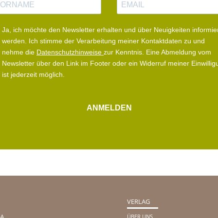
-
M
a
Ja, ich möchte den Newsletter erhalten und über Neuigkeiten informie
i
werden.
Ich stimme der Verarbeitung meiner Kontaktdaten zu und
l
nehme die
Datenschutzhinweise
zur Kenntnis. Eine Abmeldung vom
Newsletter über den Link im Footer oder ein Widerruf meiner Einwillig
ist jederzeit möglich.
ANMELDEN
VERLAG
4A
ÜBER UNS