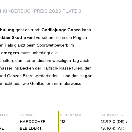
 KINDERBUCHPREIS 2023 PLATZ 3
chulung
geht es rund:
Gorillajunge Gonzo
kann
nktier Skottie
wird versehentlich in die Pinguin-
n Hals glänzt beim Sportwettbewerb im
 Lernegern
muss unbedingt alle
halten, damit er an diesem wuseligen Tag auch
Wasser ins Becken der Haifisch-Klasse füllen, den
 und Gonzos Eltern wiederfinden – und das ist
gar
 nicht aus, wie Gorillaeltern normalerweise
FEHL
FORMAT
SEITENZAHL
LADENPREIS
HARDCOVER
112
12,99 € (DE) /
RE
BEBILDERT
13,40 € (AT)