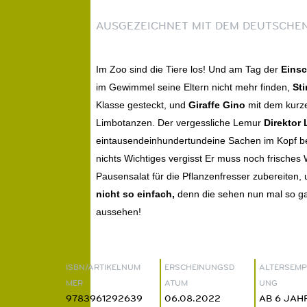
AUSGEZEICHNET MIT DEM DEUTSCHEN
Im Zoo sind die Tiere los! Und am Tag der
Eins
im Gewimmel seine Eltern nicht mehr finden,
Sti
Klasse gesteckt, und
Giraffe Gino
mit dem kurze
Limbotanzen. Der vergessliche Lemur
Direktor
eintausendeinhundertundeine Sachen im Kopf be
nichts Wichtiges vergisst Er muss noch frisches 
Pausensalat für die Pflanzenfresser zubereiten,
nicht so einfach,
denn die sehen nun mal so gar
aussehen!
ISBN/ARTIKELNUM
ERSCHEINUNGSD
ALTERSEMP
MER
ATUM
UNG
9783961292639
06.08.2022
AB 6 JAH