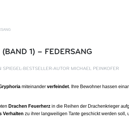
ERSANG
(BAND 1) – FEDERSANG
 SPIEGEL-BESTSELLER-AUTOR MICHAEL PEINKOFER
 Gryphoria
miteinander
verfeindet
. Ihre Bewohner hassen einand
bten
Drachen Feuerherz
in die Reihen der Drachenkrieger au
 Verhalten
zu ihrer langweiligen Tante geschickt werden soll, 