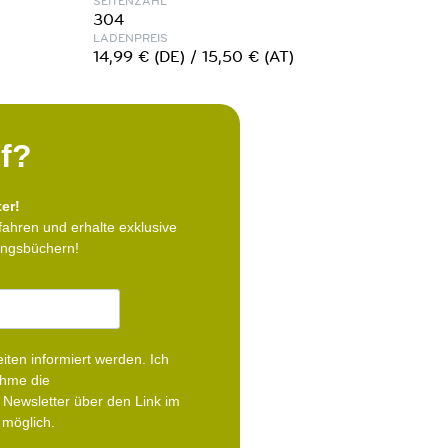
SEITENZAHL
304
LADENPREIS
14,99 € (DE) / 15,50 € (AT)
f?
er!
fahren und erhalte exklusive
lingsbüchern!
iten informiert werden.
Ich
ehme die
Newsletter über den Link im
 möglich.