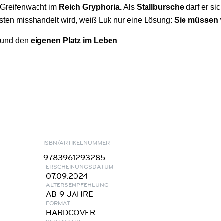
g Greifenwacht im
Reich Gryphoria.
Als
Stallbursche
darf er s
rsten misshandelt wird, weiß Luk nur eine Lösung:
Sie müssen 
und den
eigenen Platz im Leben
ISBN/ARTIKELNUMMER
9783961293285
ERSCHEINUNGSDATUM
07.09.2024
ALTERSEMPFEHLUNG
AB 9 JAHRE
FORMAT
HARDCOVER