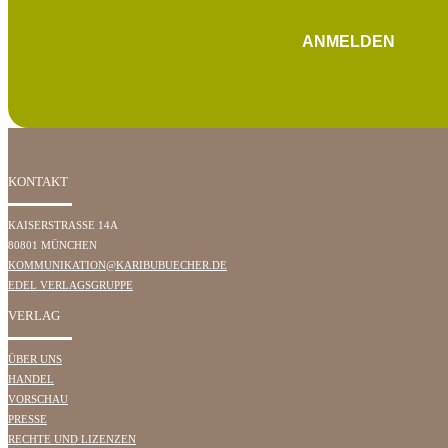
ANMELDEN
KONTAKT
KAISERSTRASSE 14A
80801 MÜNCHEN
KOMMUNIKATION@KARIBUBUECHER.DE
EDEL VERLAGSGRUPPE
VERLAG
ÜBER UNS
HANDEL
VORSCHAU
PRESSE
RECHTE UND LIZENZEN