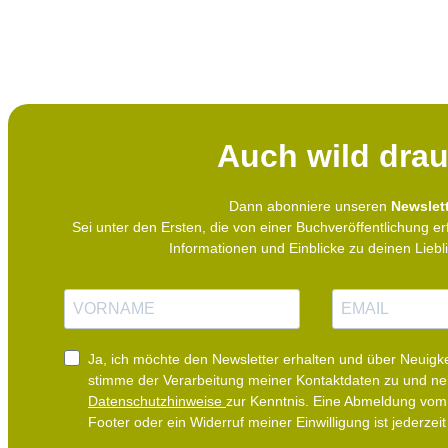
Auch wild drau
Dann abonniere unseren
Newslett
Sei unter den Ersten, die von einer Buchveröffentlichung er
Informationen und Einblicke zu deinen Lieb
N
E
a
-
m
M
e
a
i
Ja, ich möchte den Newsletter erhalten und über Neuigke
l
stimme der Verarbeitung meiner Kontaktdaten zu und n
Datenschutzhinweise
zur Kenntnis. Eine Abmeldung vom 
Footer oder ein Widerruf meiner Einwilligung ist jederzeit