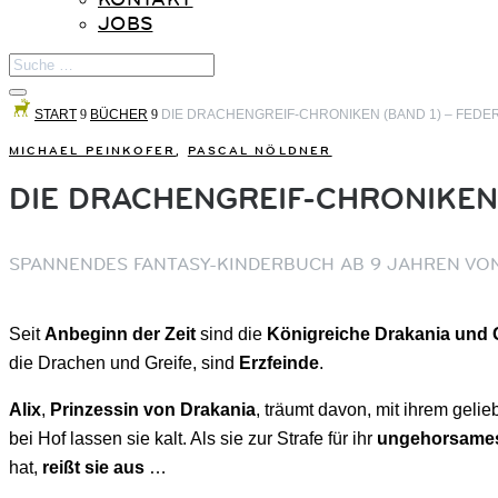
JOBS
START
9
BÜCHER
9
DIE DRACHENGREIF-CHRONIKEN (BAND 1) – FED
MICHAEL PEINKOFER
,
PASCAL NÖLDNER
DIE DRACHENGREIF-CHRONIKEN 
SPANNENDES FANTASY-KINDERBUCH AB 9 JAHREN VON
Seit
Anbeginn der Zeit
sind die
Königreiche Drakania und
die Drachen und Greife, sind
Erzfeinde
.
Alix
,
Prinzessin von Drakania
, träumt davon, mit ihrem gelie
bei Hof lassen sie kalt. Als sie zur Strafe für ihr
ungehorsames
hat,
reißt sie aus
…