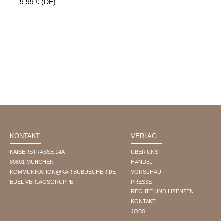
9,99 € (DE)
B
U
B
U
E
C
H
E
R
.
D
E
I
KONTAKT
VERLAG
M
P
KAISERSTRASSE 14A
ÜBER UNS
R
80801 MÜNCHEN
HANDEL
E
KOMMUNIKATION@KARIBUBUECHER.DE
VORSCHAU
S
EDEL VERLAGSGRUPPE
PRESSE
S
RECHTE UND LIZENZEN
U
KONTAKT
M
JOBS