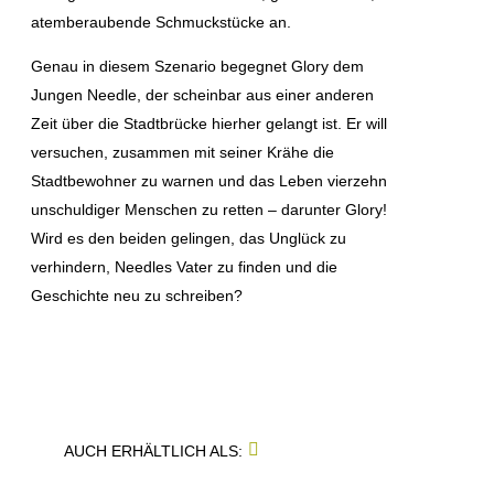
8
atemberaubende Schmuckstücke an.
0
8
Genau in diesem Szenario begegnet Glory dem
0
Jungen Needle, der scheinbar aus einer anderen
1
M
Zeit über die Stadtbrücke hierher gelangt ist. Er will
Ü
versuchen, zusammen mit seiner Krähe die
N
Stadtbewohner zu warnen und das Leben vierzehn
C
H
unschuldiger Menschen zu retten – darunter Glory!
E
Wird es den beiden gelingen, das Unglück zu
N
verhindern, Needles Vater zu finden und die
+
Geschichte neu zu schreiben?
4
9
(
0
)
8
9
5
AUCH ERHÄLTLICH ALS:
4
8