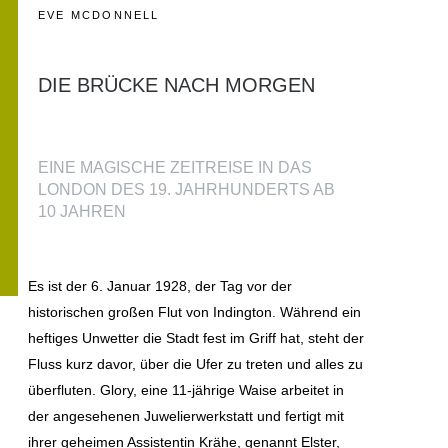
O
EVE MCDONNELL
N
T
A
DIE BRÜCKE NACH MORGEN
K
T
K
A
EINE MAGISCHE ZEITREISE IN DAS
I
LONDON DES 19. JAHRHUNDERTS AB
S
10 JAHREN
E
R
S
T
Es ist der 6. Januar 1928, der Tag vor der
R
historischen großen Flut von Indington. Während ein
A
S
heftiges Unwetter die Stadt fest im Griff hat, steht der
S
Fluss kurz davor, über die Ufer zu treten und alles zu
E
überfluten. Glory, eine 11-jährige Waise arbeitet in
1
der angesehenen Juwelierwerkstatt und fertigt mit
4
B
ihrer geheimen Assistentin Krähe, genannt Elster,