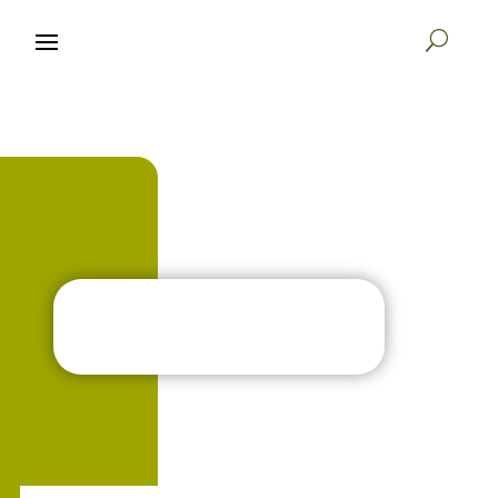

START
BÜCHER
KREATIVE
VERLAG
K