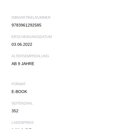
2
5
1
ISBN/ARTIKELNUMMER
5
9783961292585
K
O
ERSCHEINUNGSDATUM
M
03.06.2022
M
U
ALTERSEMPFEHLUNG
N
I
AB 9 JAHRE
K
A
T
FORMAT
I
E-BOOK
O
N
@
SEITENZAHL
K
352
A
R
LADENPREIS
I