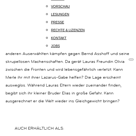
14B
VORSCHAU
80801
LESUNGEN
MÜNCHEN
Alarmstufe Rot für Laura und ihre Freunde! Die Firma TEMP ist
PRESSE
+49
hinter das Geheimnis der Zeit gekommen. Vergangenheit und
(0)
RECHTE & LIZENZEN
89
Zukunft beginnen sich zu vermischen. Das totale Chaos droht –
KONTAKT
54
nicht nur der Welt des magischen 8. Tages. Laura und die
JOBS
825
anderen Auserwählten kämpfen gegen Bernd Asshoff und seine
15
KOMMUNIKATION@KARIBUBUECHER.DE
skrupellosen Machenschaften. Da gerät Lauras Freundin Olivia
zwischen die Fronten und wird lebensgefährlich verletzt. Kann
IMPRESSUM
Merle ihr mit ihrer Lazarus-Gabe helfen? Die Lage erscheint
DATENSCHUTZ
ausweglos. Während Lauras Eltern wieder zueinander finden,
begibt sich ihr kleiner Bruder Elias in große Gefahr. Kann
ausgerechnet er die Welt wieder ins Gleichgewicht bringen?
AUCH ERHÄLTLICH ALS: