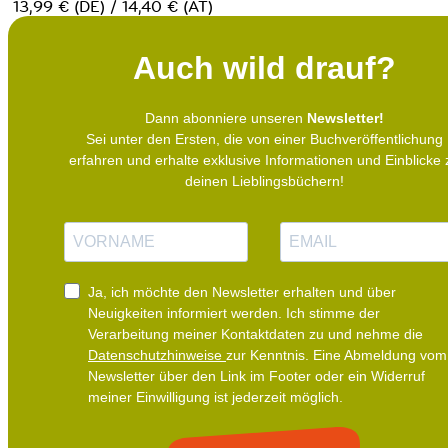
13,99 € (DE) / 14,40 € (AT)
Auch wild drauf?
Dann abonniere unseren
Newsletter!
Sei unter den Ersten, die von einer Buchveröffentlichung
erfahren und erhalte exklusive Informationen und Einblicke 
deinen Lieblingsbüchern!
N
E
a
-
m
M
e
a
i
Ja, ich möchte den Newsletter erhalten und über
l
Neuigkeiten informiert werden.
Ich stimme der
Verarbeitung meiner Kontaktdaten zu und nehme die
Datenschutzhinweise
zur Kenntnis. Eine Abmeldung vom
Newsletter über den Link im Footer oder ein Widerruf
meiner Einwilligung ist jederzeit möglich.