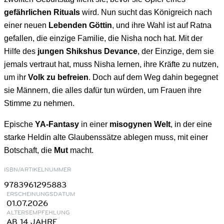
gefährlichen Rituals
wird. Nun sucht das Königreich nach
einer neuen
Lebenden Göttin
, und ihre Wahl ist auf Ratna
gefallen, die einzige Familie, die Nisha noch hat. Mit der
Hilfe des
jungen Shikshus Devance
, der Einzige, dem sie
jemals vertraut hat, muss Nisha lernen, ihre Kräfte zu nutzen,
um ihr
Volk zu befreien
. Doch auf dem Weg dahin begegnet
sie Männern, die alles dafür tun würden, um Frauen ihre
Stimme zu nehmen.
Epische
YA-Fantasy
in einer
misogynen Welt
, in der eine
starke Heldin alte Glaubenssätze ablegen muss, mit einer
Botschaft, die
Mut
macht.
ISBN/ARTIKELNUMMER
9783961295883
ERSCHEINUNGSDATUM
01.07.2026
ALTERSEMPFEHLUNG
AB 14 JAHRE