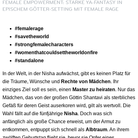
FEMALE EMPOWERMENT: STARKE YA-FANTASY IN
EPISCHEM GÖTTER-SETTING MIT FEMALE RAGE
#femalerage
#savetheworld
#strongfemalecharacters
#womenthatcouldsettheworldonfire
#standalone
In der Welt, in der Nisha aufwächst, gibt es keinen Platz für
die Träume, Wünsche und
Rechte von Mädchen
. Ihr
einziges Ziel soll es sein, einen
Master zu heiraten
. Nur das
Mädchen, das von der großen Göttin Shantavi als sterbliches
Gefäß für deren Geist auserkoren wird, gilt als wertvoll. Die
Wahl fällt auf die fünfjährige
Nisha
. Doch was sich
anfänglich als große Chance erweist, um der Armut zu
entkommen, entpuppt sich schnell als
Albtraum
. An ihrem
zwölften Geburtstag flieht sie, bevor sie Opfer eines