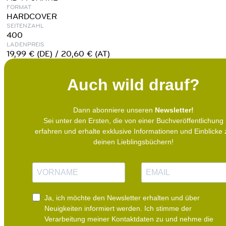
FORMAT
HARDCOVER
SEITENZAHL
400
LADENPREIS
19,99 € (DE) / 20,60 € (AT)
Auch wild drauf?
Dann abonniere unseren
Newsletter!
Sei unter den Ersten, die von einer Buchveröffentlichung
erfahren und erhalte exklusive Informationen und Einblicke 
deinen Lieblingsbüchern!
N
E
a
-
m
M
e
a
i
Ja, ich möchte den Newsletter erhalten und über
l
Neuigkeiten informiert werden.
Ich stimme der
Verarbeitung meiner Kontaktdaten zu und nehme die