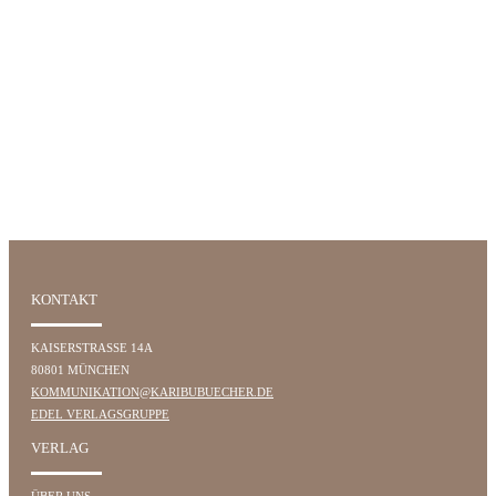
KONTAKT
KAISERSTRASSE 14A
80801 MÜNCHEN
KOMMUNIKATION@KARIBUBUECHER.DE
EDEL VERLAGSGRUPPE
VERLAG
ÜBER UNS