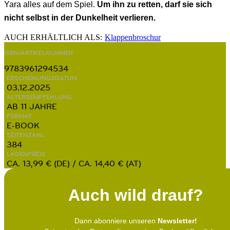
Yara alles auf dem Spiel.
Um ihn zu retten, darf sie sich
nicht selbst in der Dunkelheit verlieren.
AUCH ERHÄLTLICH ALS:
Klappenbroschur
ISBN/ARTIKELNUMMER
9783961294534
ERSCHEINUNGSDATUM
03.12.2025
ALTERSEMPFEHLUNG
AB 11 JAHRE
FORMAT
E-BOOK
SEITENZAHL
384
LADENPREIS
CA. 13,99 € (DE) / CA. 14,40 € (AT)
Auch wild drauf?
Dann abonniere unseren
Newsletter!