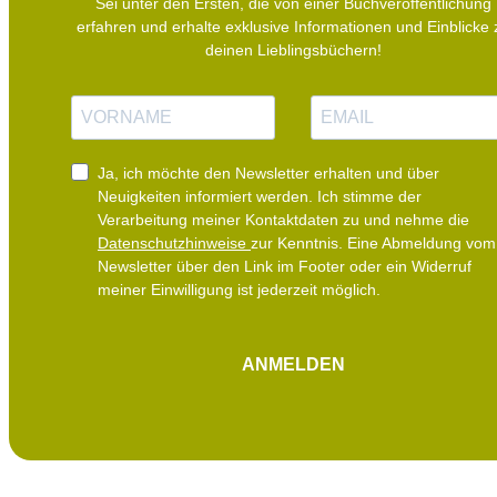
Sei unter den Ersten, die von einer Buchveröffentlichung
erfahren und erhalte exklusive Informationen und Einblicke 
deinen Lieblingsbüchern!
N
E
a
-
m
M
e
a
i
Ja, ich möchte den Newsletter erhalten und über
l
Neuigkeiten informiert werden.
Ich stimme der
Verarbeitung meiner Kontaktdaten zu und nehme die
Datenschutzhinweise
zur Kenntnis. Eine Abmeldung vom
Newsletter über den Link im Footer oder ein Widerruf
meiner Einwilligung ist jederzeit möglich.
ANMELDEN