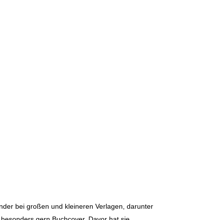
Kinder bei großen und kleineren Verlagen, darunter
 besonders gern Buchcover. Davor hat sie