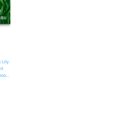
 Lily.
it
boot.
t,
 alle
ist
rgt
eiß –
hance