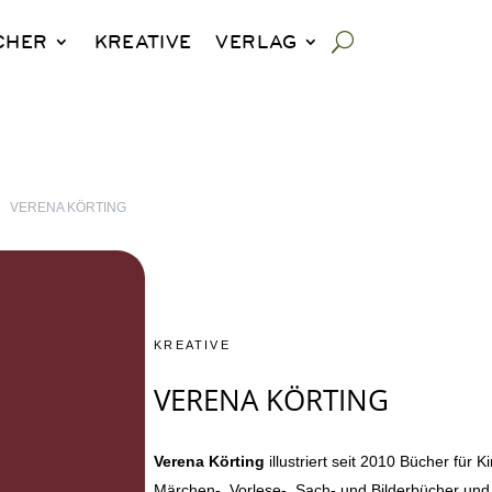
CHER
KREATIVE
VERLAG
9
VERENA KÖRTING
KREATIVE
VERENA KÖRTING
Verena Körting
illustriert seit 2010 Bücher für 
Märchen-, Vorlese-, Sach- und Bilderbücher und