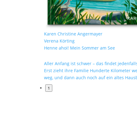
Karen Christine Angermayer
Verena Körting
Henne ahoi! Mein Sommer am See
Aller Anfang ist schwer – das findet jedenfalls
Erst zieht ihre Familie Hunderte Kilometer we
weg, und dann auch noch auf ein altes Haus
Als Lilys Mutter für einen Job nach Island reis
1
steht plötzlich alles Kopf – denn ihr Vater hat
Hände voll zu tun mit der Übernahme der
Segelschule eines alten Freundes. Zum Glück 
Henne Columbus immer an Lilys Seite und so
dafür, dass es nie langweilig wird. Und wer w
vielleicht steckt in all dem Chaos auch die C
auf einen richtig schönen Sommer …Eine