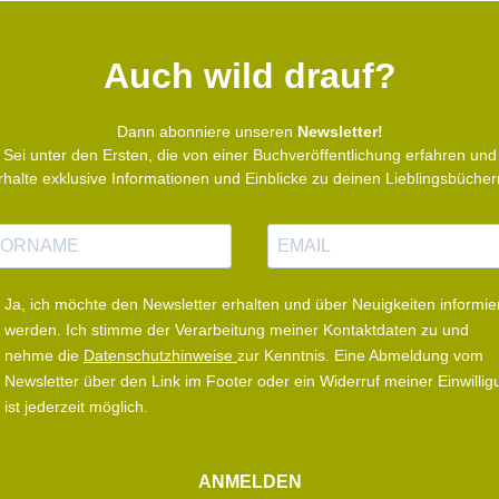
 und
le
 als
Auch wild drauf?
 von
Dann abonniere unseren
Newsletter!
Sei unter den Ersten, die von einer Buchveröffentlichung erfahren und
rhalte exklusive Informationen und Einblicke zu deinen Lieblingsbücher
E
-
M
a
Ja, ich möchte den Newsletter erhalten und über Neuigkeiten informie
i
werden.
Ich stimme der Verarbeitung meiner Kontaktdaten zu und
l
nehme die
Datenschutzhinweise
zur Kenntnis. Eine Abmeldung vom
Newsletter über den Link im Footer oder ein Widerruf meiner Einwillig
ist jederzeit möglich.
ANMELDEN