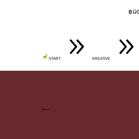
BÜ
9
START
KREATIVE
©privat