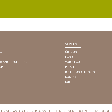
VERLAG
4A
ÜBER UNS
HANDEL
@KARIBUBUECHER.DE
VORSCHAU
UPPE
PRESSE
RECHTE UND LIZENZEN
KONTAKT
JOBS
– EIN VERLAG DER EDEL VERLAGSGRUPPE |
IMPRESSUM
|
DATENSCHUTZ
|
BARRIE