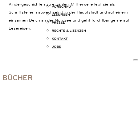
Kindergeschichten zu erzählen. Mittlerweile lebt sie als
14B
VORSCHAU
80801
Schriftstellerin abwechselnd in der Hauptstadt und auf einem
LESUNGEN
MÜNCHEN
einsamen Deich an der Nordsee und geht furchtbar gerne auf
PRESSE
+49
Lesereisen.
(0)
RECHTE & LIZENZEN
89
KONTAKT
54
JOBS
825
15
KOMMUNIKATION@KARIBUBUECHER.DE
IMPRESSUM
BÜCHER
DATENSCHUTZ