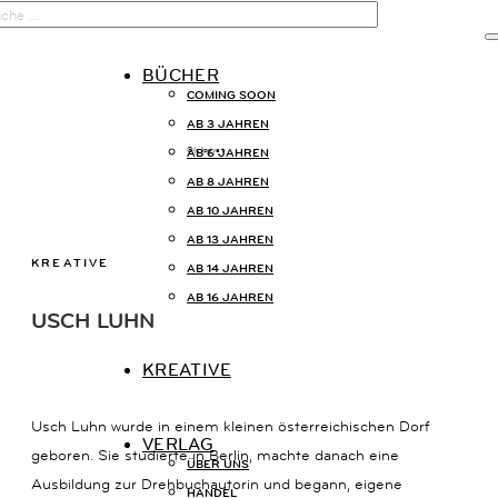

BÜCHER
COMING SOON
START
AB 3 JAHREN
AB 6 JAHREN
©(c)privat
AB 8 JAHREN
BÜCHER
AB 10 JAHREN
AB 13 JAHREN
KREATIVE
KREATIVE
AB 14 JAHREN
AB 16 JAHREN
USCH LUHN
VERLAG
KREATIVE
Usch Luhn wurde in einem kleinen österreichischen Dorf
VERLAG
geboren. Sie studierte in Berlin, machte danach eine
KONTAKT
ÜBER UNS
Ausbildung zur Drehbuchautorin und begann, eigene
HANDEL
KAISERSTRASSE