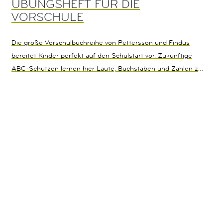
ÜBUNGSHEFT FÜR DIE
VORSCHULE
Die große Vorschulbuchreihe von Pettersson und Findus
bereitet Kinder perfekt auf den Schulstart vor. Zukünftige
ABC-Schützen lernen hier Laute, Buchstaben und Zahlen zu
erkennen, Schwungübungen zu machen, zu Reimen, ein
Zahlen-, Mengen- und Größenverständnis zu entwickeln
sowie Gemeinsamkeiten und Unterschiede zu erkennen.
Dabei stehen Spaß, spielerisches Lernen und ein
altersgerechter Schwierigkeitsgrad im Vordergrund: "Mein
Übungsheft für die Vorschule" bietet spielerische Aufgaben
zu Zahlen und Buchstaben, Wochentagen, Uhrzeit und vielem
mehr.