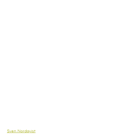
Prillan hin? Weihnachtlicher Winterzauber mit Pettersson und
Findus für die Kleinsten!
Sven Nordqvist