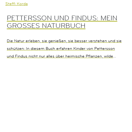
Steffi Korda
PETTERSSON UND FINDUS: MEIN
GROSSES NATURBUCH
Die Natur erleben, sie genießen, sie besser verstehen und sie
schützen: In diesem Buch erfahren Kinder von Pettersson
und Findus nicht nur alles über heimische Pflanzen, wilde
Tiere und ihren Lebensraum, sondern erhalten jede Menge
Tipps und Tricks für draußen und erfahren dabei ganz
nebenbei, was sie selbst dazu beitragen können, um unsere
Umwelt zu schützen.