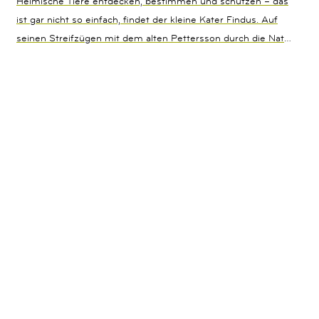
Heimische Tiere entdecken, bestimmen und schützen – das
ist gar nicht so einfach, findet der kleine Kater Findus. Auf
seinen Streifzügen mit dem alten Pettersson durch die Natur
entdecken die beiden Wildkatzen und Luchse als seltene
Bewohner des Waldes, lernen Bienen, Hummeln und
Schmetterlinge kennen, erfahren etwas über Zugvögel und
wie man sich am besten verhält, wenn man einem
menschenscheuen Wolf über den Weg läuft. Sie begegnen
Braunbären, Elchen, Schreiadler und Rothirsch, aber auch
dem im Norden lebenden und seltenen Vielfraß. Das Buch
weckt bei Kindern nicht nur die Faszination für die wilde
Tierwelt Europas, sondern soll Mut machen, die stark
bedrohte Natur um uns herum zu schützen, deren Teil wir alle
sind.