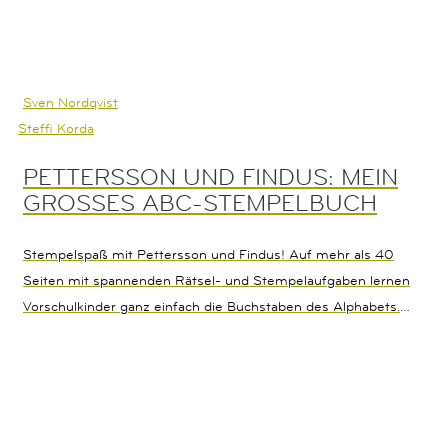
Sven Nordqvist
Steffi Korda
PETTERSSON UND FINDUS: MEIN
GROSSES ABC-STEMPELBUCH
Stempelspaß mit Pettersson und Findus! Auf mehr als 40
Seiten mit spannenden Rätsel- und Stempelaufgaben lernen
Vorschulkinder ganz einfach die Buchstaben des Alphabets.
Von A wie Angeln mit Findus bis Z wie Zucker in der
Pfannkuchentorte, werden die Buchstaben passend zur Welt
von Pettersson und Findus vorgestellt. Mit 30 Stempeln aus
Kunststoff und einem farbigen Stempelkissen stempeln
Kinder nicht nur erste Wörter und ihren Namen, sondern