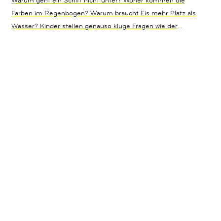
Farben im Regenbogen? Warum braucht Eis mehr Platz als
Wasser? Kinder stellen genauso kluge Fragen wie der
neugierige Kater Findus. Ein Glück, dass der alte Pettersson
auf fast jede Frage eine Antwort hat und mit spannenden
Experimenten und Erfindungen die Welt erklärt. Mit diesem
Buch bauen, kleben, basteln und erleben Kinder selbst und
machen so spielerisch und mit Spaß die allerersten
Erfahrungen mit den Naturwissenschaften. Es werden vielen
verschiedenen Themenbereichen bearbeitet unter anderem
Wasser, Zeit, Farben, Luft, Klänge und Magnete.