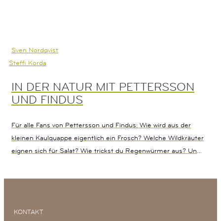
Sven Nordqvist
Steffi Korda
IN DER NATUR MIT PETTERSSON
UND FINDUS
Für alle Fans von Pettersson und Findus: Wie wird aus der
kleinen Kaulquappe eigentlich ein Frosch? Welche Wildkräuter
eignen sich für Salat? Wie trickst du Regenwürmer aus? Und
warum hat der rote Fliegenpilz weiße Punkte? Begleite
Pettersson und seinen neugierigen Kater Findus auf einem
abenteuerlichen Streifzug durch Feld und Wiese, Wald und
Garten und entdecke die großen und kleinen Geheimnisse
KONTAKT
unserer Natur.