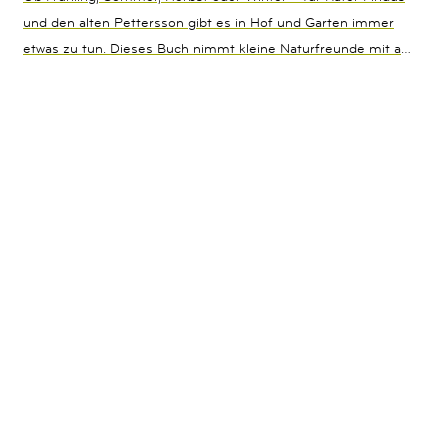
und den alten Pettersson gibt es in Hof und Garten immer
etwas zu tun. Dieses Buch nimmt kleine Naturfreunde mit auf
eine Reise durch die vier Jahreszeiten. Dabei erfahren sie
nicht nur, was sie zu Hause selbst anpflanzen können,
sondern auch, was es im Garten oder auf dem Balkon alles zu
erleben und beobachten gibt. Und damit es draußen so schön
bleibt, wie es ist, gibt es jede Menge Umwelttipps zum
einfachen Nachmachen.