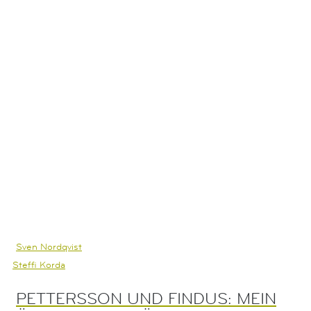
verzieren Hefte und Einladungen, gestalten ihr eigenes Brief-
und Geschenkpapier und vieles mehr!
Sven Nordqvist
Steffi Korda
PETTERSSON UND FINDUS: MEIN