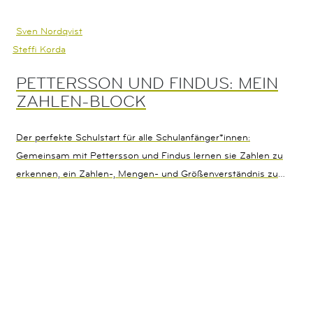
Sven Nordqvist
Steffi Korda
PETTERSSON UND FINDUS: MEIN
ZAHLEN-BLOCK
Der perfekte Schulstart für alle Schulanfänger*innen:
Gemeinsam mit Pettersson und Findus lernen sie Zahlen zu
erkennen, ein Zahlen-, Mengen- und Größenverständnis zu
entwickeln sowie Gemeinsamkeiten und Unterschiede zu
erkennen. Dabei stehen Spaß, spielerisches Lernen und ein
altersgerechter Schwierigkeitsgrad stets im Vordergrund. Mit
diesem Block kann die spannende Schulzeit beginnen!