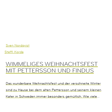
Sven Nordqvist
Steffi Korda
WIMMELIGES WEIHNACHTSFEST
MIT PETTERSSON UND FINDUS
Das wunderbare Weihnachtsfest und der verschneite Winter
sind zu Hause bei dem alten Pettersson und seinem kleinen
Kater in Schweden immer besonders gemütlich. Wie viele
Kerzenlichter entdeckst du? Findest du die Mucklas unter der
Schneedecke? Wo ist die Weihnachtszimtschnecke von Huhn