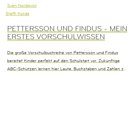
Sven Nordqvist
Steffi Korda
PETTERSSON UND FINDUS - MEIN
ERSTES VORSCHULWISSEN
Die große Vorschulbuchreihe von Pettersson und Findus
bereitet Kinder perfekt auf den Schulstart vor. Zukünftige
ABC-Schützen lernen hier Laute, Buchstaben und Zahlen zu
erkennen, zu Reimen, ein Zahlen-, Mengen- und
Größenverständnis zu entwickeln sowie Gemeinsamkeiten
und Unterschiede zu erkennen. Dabei stehen Spaß,
spielerisches Lernen und ein altersgerechter
Schwierigkeitsgrad im Vordergrund. "Mein erstes
Vorschulwissen" enthält viele verschiedenen
Themenbereichen: Buchstaben, Zahlen, Wochentage, Monate,
Tageszeiten, Formen, Muster, Gegensätze und Ernährung.