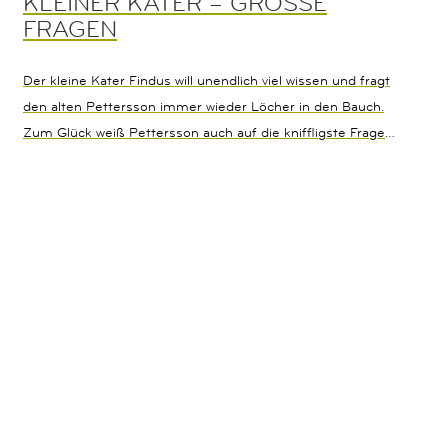
KLEINER KATER – GROSSE F
RAGEN
Der kleine Kater Findus will unendlich viel wissen und fragt
den alten Pettersson immer wieder Löcher in den Bauch.
Zum Glück weiß Pettersson auch auf die kniffligste Frage
eine Antwort und erklärt spielerisch leicht alle Rätsel.
Zusammen mit Findus könnt ihr Antworten auf all die
klitzekleinen und riesengroßen Fragen herausfinden, die euch
beschäftigen.