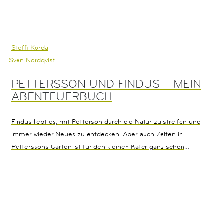
Steffi Korda
Sven Nordqvist
PETTERSSON UND FINDUS – MEIN
ABENTEUERBUCH
Findus liebt es, mit Petterson durch die Natur zu streifen und
immer wieder Neues zu entdecken. Aber auch Zelten in
Petterssons Garten ist für den kleinen Kater ganz schön
aufregend … Wie orientiere ich mich in der Natur? Von
welchem Vogel ist das Nest im Baum? Welche Wildkräuter
kann ich essen, und wie bastele ich eine Becherlupe? Alles,
was man für kleine und größere Abenteuer braucht, aber
auch, worauf Kinder in der Natur achten müssen, steckt in