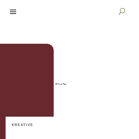

START
BÜCHER
©Nina Paz
KREATIVE
VERLAG
KREATIVE
K