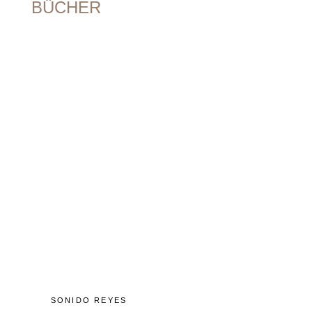
BÜCHER
8
0
8
0
1
M
Ü
N
C
H
E
N
+
4
9
(
0
)
8
9
5
4
SONIDO REYES
8