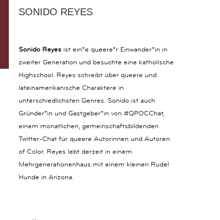
O
SONIDO REYES
N
T
A
K
Sonido Reyes
ist ein*e queere*r Einwander*in in
T
zweiter Generation und besuchte eine katholische
K
Highschool. Reyes schreibt über queere und
A
I
lateinamerikanische Charaktere in
S
unterschiedlichsten Genres. Sonido ist auch
E
Gründer*in und Gastgeber*in von #QPOCChat,
R
S
einem monatlichen, gemeinschaftsbildenden
T
Twitter-Chat für queere Autorinnen und Autoren
R
of Color. Reyes lebt derzeit in einem
A
Mehrgenerationenhaus mit einem kleinen Rudel
S
S
Hunde in Arizona.
E
1
4
B