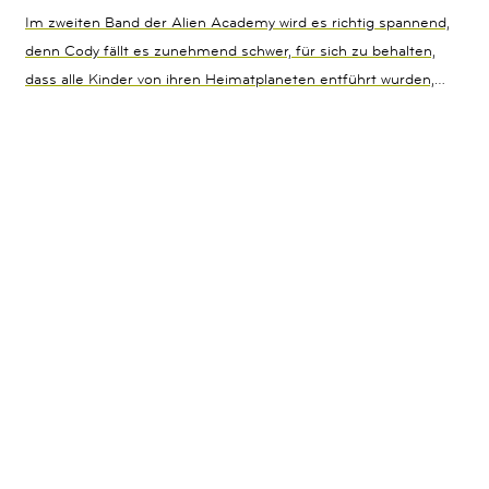
Im zweiten Band der Alien Academy wird es richtig spannend,
denn Cody fällt es zunehmend schwer, für sich zu behalten,
dass alle Kinder von ihren Heimatplaneten entführt wurden,
um auf Paras ein neues Leben zu beginnen. Als dann am
nächsten Schultag ihr Mitschüler NRG nicht auftaucht,
machen sich die Freunde natürlich Sorgen – und
selbstverständlich auf den Weg, um ihn zu finden und zu
retten? Die bunte Truppe schleicht sich aus der Schule und
lässt sich allerhand einfallen, um den Aufenthaltsort von NRG
zu finden. Dank ihrer besonderen Fähigkeiten scheint die
Lösung nur noch eine Frage der Zeit zu sein. Wäre da nur
nicht dieser „Neue“ in der Klasse, der ziemlich verdächtig
aussieht und sie auf ihrer Mission anscheinend verfolgt …