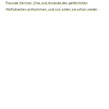
Freunde Herman, Chai und Amanda den gefährlichen
Wolfsdrachen entkommen, und nun sollen sie schon wieder
zurück in den Dunkelwald. Ihre Mission: Herausfinden, wer
hinter dem Bankraub von neulich steckt. Nur gemeinsam
können sie das Geheimnis lüften und die Identität des Blitz-
Kindes aufdecken. Doch was macht der mysteriöse Junge
plötzlich in der Klasse der vier?Die actionreiche
Superheldengeschichte geht weiter Perfekt zum ersten
SelbstlesenBereits in der Mission Superhelden Reihe
erschienen:Band 1: Mission Superhelden – Die Letzten beißen
die Wolfsdrachen