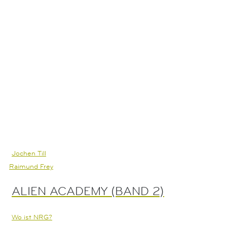
letztendlich auch entscheiden, wo sie wirklich hingehören ...
bis ihnen klar wird, dass ihre Freundschaft für sie das
Wichtigste überhaupt ist.
Jochen Till
Raimund Frey
ALIEN ACADEMY (BAND 2)
Wo ist NRG?