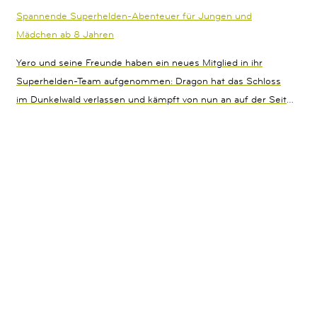
Spannende Superhelden-Abenteuer für Jungen und
Mädchen ab 8 Jahren
Yero und seine Freunde haben ein neues Mitglied in ihr
Superhelden-Team aufgenommen: Dragon hat das Schloss
im Dunkelwald verlassen und kämpft von nun an auf der Seite
der Guten. Sein Onkel ist allerdings nach wie vor böse und
heckt bereits einen neuen Plan aus. Er will seinen mindestens
ebenso fiesen Bruder aus dem Gefängnis befreien. Das muss
die „Mission Superhelden“ unbedingt verhindern!Band 3 der
abenteuerlichen ReiheActionreiche Superheldengeschichte
mit starken Hauptcharakteren Bereits in der Mission
Superhelden Reihe erschienen:Band 1: Mission Superhelden –
Die Letzten beißen die WolfsdrachenBand 2: Mission
Superhelden – In den Fängen der Riesenroboter