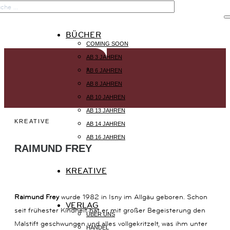

BÜCHER
COMING SOON
START
AB 3 JAHREN
AB 6 JAHREN
©
AB 8 JAHREN
BÜCHER
AB 10 JAHREN
AB 13 JAHREN
KREATIVE
KREATIVE
AB 14 JAHREN
AB 16 JAHREN
RAIMUND FREY
VERLAG
KREATIVE
Raimund Frey
wurde 1982 in Isny im Allgäu geboren. Schon
VERLAG
seit frühester Kindheit hat er mit großer Begeisterung den
KONTAKT
ÜBER UNS
Malstift geschwungen und alles vollgekritzelt, was ihm unter
KAISERSTRASSE
HANDEL