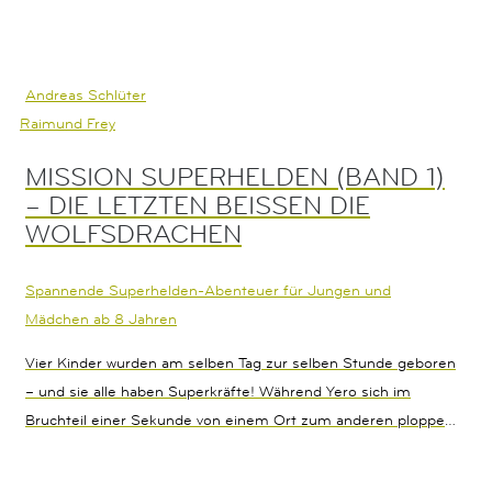
Andreas Schlüter
Raimund Frey
MISSION SUPERHELDEN (BAND 1)
– DIE LETZTEN BEISSEN DIE W
OLFSDRACHEN
Spannende Superhelden-Abenteuer für Jungen und
Mädchen ab 8 Jahren
Vier Kinder wurden am selben Tag zur selben Stunde geboren
– und sie alle haben Superkräfte! Während Yero sich im
Bruchteil einer Sekunde von einem Ort zum anderen ploppen
kann, besitzt Chai ein Supergehör. Herman ist unverwundbar,
und Amanda kann kilometerweit riechen. Als ein mysteriöser