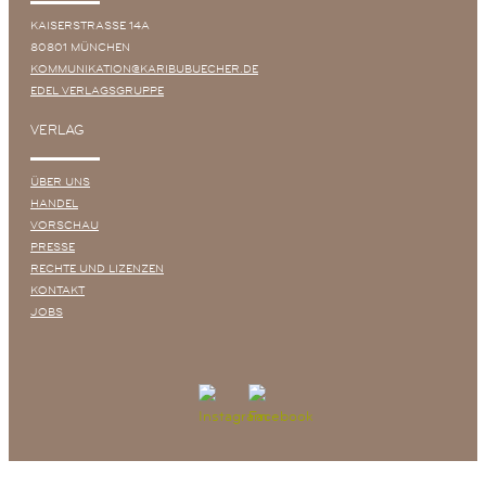
und Zahlenkunde muss es doch etwas geben, dass einen
KAISERSTRASSE 14A
Hinweis darauf geben könnte, woher sie alle kommen und
80801 MÜNCHEN
warum ihnen keiner Antworten geben will …
KOMMUNIKATION@KARIBUBUECHER.DE
EDEL VERLAGSGRUPPE
VERLAG
ÜBER UNS
HANDEL
VORSCHAU
PRESSE
RECHTE UND LIZENZEN
KONTAKT
JOBS