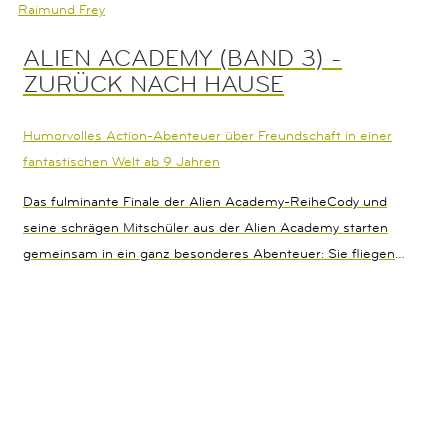
Raimund Frey
ALIEN ACADEMY (BAND 3) -
ZURÜCK NACH HAUSE
Humorvolles Action-Abenteuer über Freundschaft in einer
fantastischen Welt ab 9 Jahren
Das fulminante Finale der Alien Academy-ReiheCody und
seine schrägen Mitschüler aus der Alien Academy starten
gemeinsam in ein ganz besonderes Abenteuer: Sie fliegen
heimlich zurück auf ihre Heimatplaneten, von denen sie
damals entführt worden sind. Doch dort wird es richtig
brenzlig für die bunte Truppe, denn nicht überall lebt es sich
so gemütlich wir in ihrer neuen Heimat Paras. Auf den
anderen Planeten müssen sie nicht nur mit
lebensgefährlichem Laser, pechschwarzer Dunkelheit und
unfreundlichen Krabbelwesen fertig werden, sondern sich