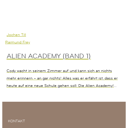
Jochen Till
Raimund Frey
ALIEN ACADEMY (BAND 1)
Cody wacht in seinem Zimmer auf und kann sich an nichts
mehr erinnern – an gar nichts! Alles was er erfährt ist, dass er
heute auf eine neue Schule gehen soll: Die Alien Academy!
Vielleicht findet er dort heraus, woher er kommt und was es
mit dem mysteriösen Unfall auf sich hat, bei dem er sein
Gedächtnis verloren hat? Gemeinsam mit seinen Alien-
Mitschülern Loff, Brocken, Fluffy, Tripto und NRG versucht
KONTAKT
Cody herauszufinden, was geschehen ist. Denn außer Welten-