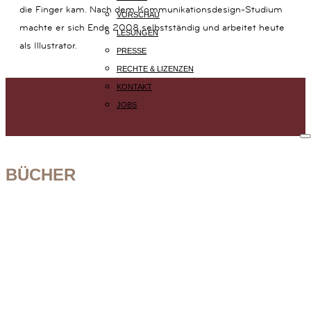
die Finger kam. Nach dem Kommunikationsdesign-Studium
14B
VORSCHAU
80801
machte er sich Ende 2008 selbstständig und arbeitet heute
LESUNGEN
MÜNCHEN
als Illustrator.
PRESSE
+49
(0)
RECHTE & LIZENZEN
89
KONTAKT
54
JOBS
825
15
KOMMUNIKATION@KARIBUBUECHER.DE
IMPRESSUM
BÜCHER
DATENSCHUTZ