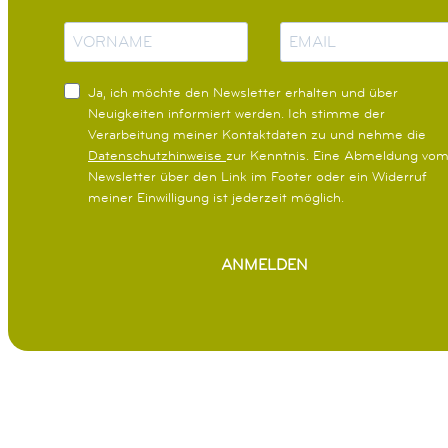
N
E
a
-
m
M
e
a
Ja, ich möchte den Newsletter erhalten und über
i
Neuigkeiten informiert werden.
Ich stimme der
l
Verarbeitung meiner Kontaktdaten zu und nehme die
Datenschutzhinweise
zur Kenntnis. Eine Abmeldung vo
Newsletter über den Link im Footer oder ein Widerruf
meiner Einwilligung ist jederzeit möglich.
ANMELDEN