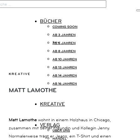

BÜCHER
COMING SOON
START
AB 3 JAHREN
AB 6 JAHREN
©privat
AB 8 JAHREN
BÜCHER
AB 10 JAHREN
AB 13 JAHREN
KREATIVE
KREATIVE
AB 14 JAHREN
AB 16 JAHREN
MATT LAMOTHE
VERLAG
KREATIVE
Matt Lamothe
wohnt in einem Holzhaus in Chicago,
VERLAG
zusammen mit seiner Freundin und Kollegin Jenny.
KONTAKT
ÜBER UNS
Normalerweise trägt er Jeans, ein T-Shirt und einen
HANDEL
KAISERSTRASSE