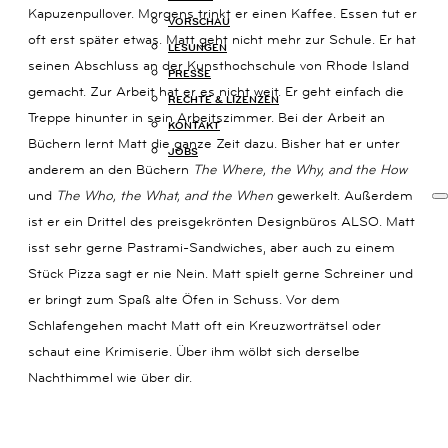
Kapuzenpullover. Morgens trinkt er einen Kaffee. Essen tut er
14B
VORSCHAU
80801
oft erst später etwas. Matt geht nicht mehr zur Schule. Er hat
LESUNGEN
MÜNCHEN
seinen Abschluss an der Kunsthochschule von Rhode Island
PRESSE
+49
gemacht. Zur Arbeit hat er es nicht weit. Er geht einfach die
(0)
RECHTE & LIZENZEN
Treppe hinunter in sein Arbeitszimmer. Bei der Arbeit an
89
KONTAKT
54
Büchern lernt Matt die ganze Zeit dazu. Bisher hat er unter
JOBS
825
anderem an den Büchern
The Where, the Why, and the How
15
und
The Who, the What, and the When
gewerkelt. Außerdem
KOMMUNIKATION@KARIBUBUECHER.DE
ist er ein Drittel des preisgekrönten Designbüros ALSO. Matt
IMPRESSUM
isst sehr gerne Pastrami-Sandwiches, aber auch zu einem
DATENSCHUTZ
Stück Pizza sagt er nie Nein. Matt spielt gerne Schreiner und
er bringt zum Spaß alte Öfen in Schuss. Vor dem
Schlafengehen macht Matt oft ein Kreuzworträtsel oder
schaut eine Krimiserie. Über ihm wölbt sich derselbe
Nachthimmel wie über dir.