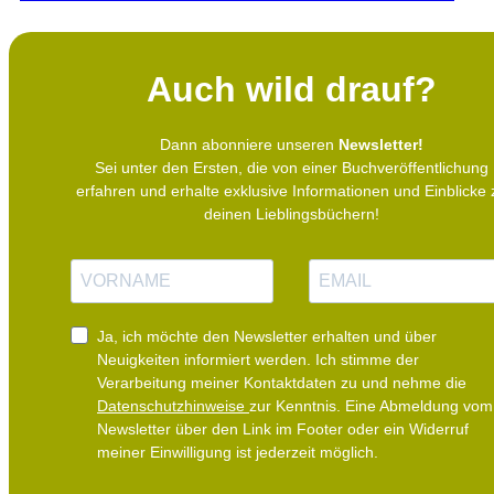
fehl am Platz und als sie dann auch noch herausfindet, dass sie
nur wegen des neuen Freundes ihrer Mutter hergezogen sind,
will Ilvie einfach nur noch flüchten – am liebsten zurück nach
Hause in die Stadt. Doch dann verirrt sie sich im Wald und
Auch wild drauf?
begegnet einem geheimnisvollen weißen Wolf, mit dem sie sich
seltsam verbunden fühlt …Über Neuanfänge, Freundschaft und
FamilieAuthentisch, einfühlsam und ganz nah an der Zielgruppe
Dann abonniere unseren
Newsletter!
erzähltÜber die besondere Beziehung zwischen Mensch und Tier
Sei unter den Ersten, die von einer Buchveröffentlichung
erfahren und erhalte exklusive Informationen und Einblicke 
deinen Lieblingsbüchern!
N
E
a
-
m
M
e
a
i
Ja, ich möchte den Newsletter erhalten und über
l
Neuigkeiten informiert werden.
Ich stimme der
Verarbeitung meiner Kontaktdaten zu und nehme die
Datenschutzhinweise
zur Kenntnis. Eine Abmeldung vom
Newsletter über den Link im Footer oder ein Widerruf
meiner Einwilligung ist jederzeit möglich.