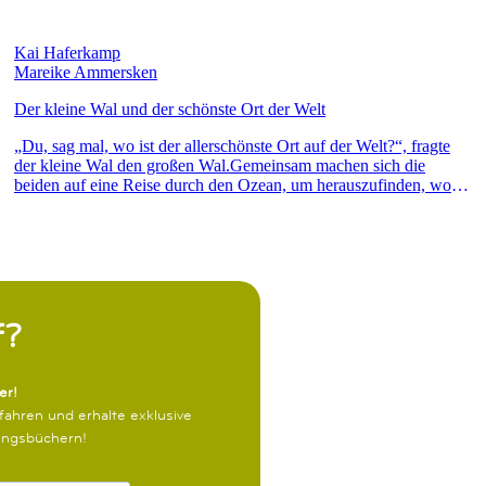
Kai Haferkamp
Mareike Ammersken
Der kleine Wal und der schönste Ort der Welt
„Du, sag mal, wo ist der allerschönste Ort auf der Welt?“, fragte
der kleine Wal den großen Wal.Gemeinsam machen sich die
beiden auf eine Reise durch den Ozean, um herauszufinden, wo
denn dieser Ort sein könnte. Dabei durchstreifen sie magische
Insellabyrinthe, entdecken ein buntes Korallenriff, tauchen tief
hinunter bis zu einer versunkenen Stadt und beobachten den
Sonnenuntergang. Doch am Ende erkennen sie, dass der schönste
Ort der Welt der ist, an dem sie zusammen glücklich sind!Eine
warmherzige Bilderbuchgeschichte über das Glück, zusammen die
Welt zu entdecken.
f?
er!
fahren und erhalte exklusive
lingsbüchern!