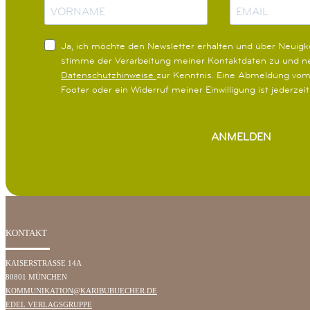
a
-
m
M
e
a
Ja, ich möchte den Newsletter erhalten und über Neuigke
i
stimme der Verarbeitung meiner Kontaktdaten zu und 
l
Datenschutzhinweise
zur Kenntnis. Eine Abmeldung vom
Footer oder ein Widerruf meiner Einwilligung ist jederzei
ANMELDEN
KONTAKT
KAISERSTRASSE 14A
80801 MÜNCHEN
KOMMUNIKATION@KARIBUBUECHER.DE
EDEL VERLAGSGRUPPE