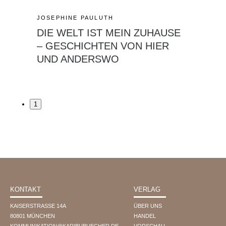
2
JOSEPHINE PAULUTH
5
1
DIE WELT IST MEIN ZUHAUSE
5
– GESCHICHTEN VON HIER
K
UND ANDERSWO
O
M
M
U
N
1
I
K
A
T
I
O
N
@
KONTAKT
VERLAG
K
A
KAISERSTRASSE 14A
ÜBER UNS
R
80801 MÜNCHEN
HANDEL
I