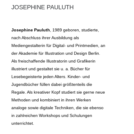
O
JOSEPHINE PAULUTH
N
T
A
K
Josephine Pauluth
, 1989 geboren, studierte,
T
nach Abschluss ihrer Ausbildung als
K
Mediengestalterin für Digital- und Printmedien, an
A
I
der Akademie für Illustration und Design Berlin.
S
Als freischaffende Illustratorin und Grafikerin
E
illustriert und gestaltet sie u. a. Bücher für
R
S
Lesebegeisterte jeden Alters. Kinder- und
T
Jugendbücher füllen dabei größtenteils die
R
Regale. Als kreativer Kopf studiert sie gerne neue
A
Methoden und kombiniert in ihren Werken
S
S
analoge sowie digitale Techniken, die sie ebenso
E
in zahlreichen Workshops und Schulungen
1
unterrichtet.
4
B