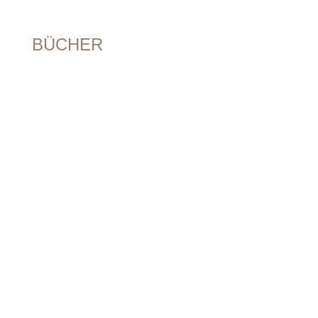
8
0
8
BÜCHER
0
1
M
Ü
N
C
H
E
N
+
4
9
(
0
)
8
9
5
4
8