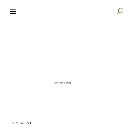

START
BÜCHER
KREATIVE
©Kerstin Berling
VERLAG
KREATIVE
K