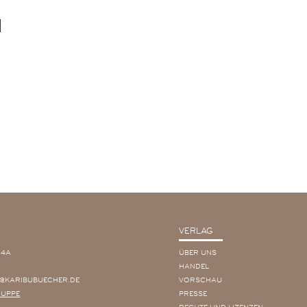
M
VERLAG
14A
ÜBER UNS
HANDEL
@KARIBUBUECHER.DE
VORSCHAU
RUPPE
PRESSE
RECHTE UND LIZENZEN