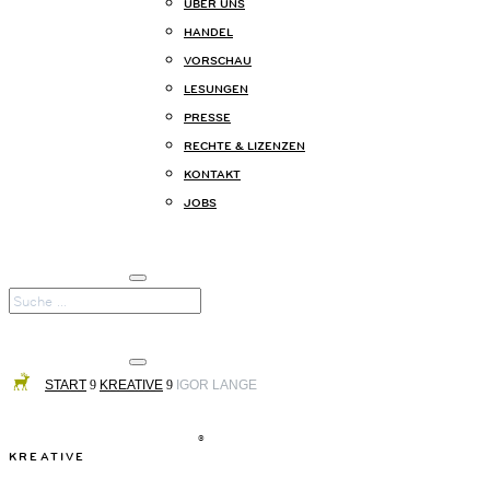
ÜBER UNS
HANDEL
VORSCHAU
LESUNGEN
PRESSE
RECHTE & LIZENZEN
KONTAKT
JOBS
START
9
KREATIVE
9
IGOR LANGE
©
KREATIVE