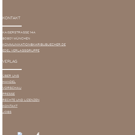
KONTAKT
KAISERSTRASSE 14A
80801 MÜNCHEN
KOMMUNIKATION@KARIBUBUECHER.DE
EDEL VERLAGSGRUPPE
VERLAG
ÜBER UNS
HANDEL
VORSCHAU
PRESSE
RECHTE UND LIZENZEN
KONTAKT
JOBS