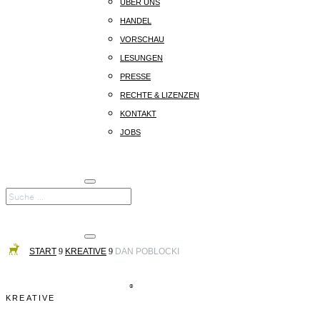
ÜBER UNS
HANDEL
VORSCHAU
LESUNGEN
PRESSE
RECHTE & LIZENZEN
KONTAKT
JOBS
START
9
KREATIVE
9
DAN POBLOCKI
©
KREATIVE