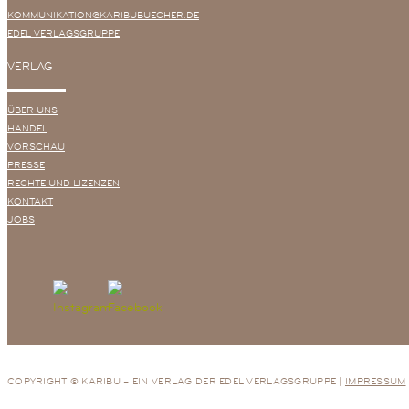
KOMMUNIKATION@KARIBUBUECHER.DE
EDEL VERLAGSGRUPPE
VERLAG
ÜBER UNS
HANDEL
VORSCHAU
PRESSE
RECHTE UND LIZENZEN
KONTAKT
JOBS
COPYRIGHT © KARIBU – EIN VERLAG DER EDEL VERLAGSGRUPPE |
IMPRESSUM