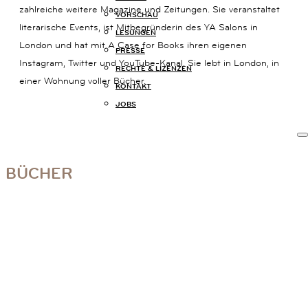
zahlreiche weitere Magazine und Zeitungen. Sie veranstaltet
14B
VORSCHAU
80801
literarische Events, ist Mitbegründerin des YA Salons in
LESUNGEN
MÜNCHEN
London und hat mit A Case for Books ihren eigenen
PRESSE
+49
Instagram, Twitter und YouTube-Kanal. Sie lebt in London, in
(0)
RECHTE & LIZENZEN
einer Wohnung voller Bücher.
89
KONTAKT
54
JOBS
825
15
KOMMUNIKATION@KARIBUBUECHER.DE
IMPRESSUM
BÜCHER
DATENSCHUTZ