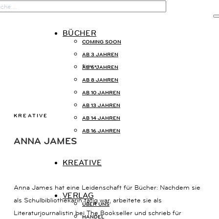

BÜCHER
COMING SOON
START
AB 3 JAHREN
AB 6 JAHREN
©(c)privat
AB 8 JAHREN
BÜCHER
AB 10 JAHREN
AB 13 JAHREN
KREATIVE
KREATIVE
AB 14 JAHREN
AB 16 JAHREN
ANNA JAMES
VERLAG
KREATIVE
Anna James hat eine Leidenschaft für Bücher: Nachdem sie
VERLAG
als Schulbibliothekarin tätig war, arbeitete sie als
KONTAKT
ÜBER UNS
Literaturjournalistin bei The Bookseller und schrieb für
HANDEL
KAISERSTRASSE