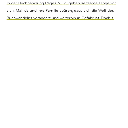
In der Buchhandlung Pages & Co. gehen seltsame Dinge vor
sich. Matilda und ihre Familie spüren, dass sich die Welt des
Buchwandelns verändert und weiterhin in Gefahr ist. Doch sie
können nichts dagegen tun! In der Zwischenzeit erweitern die
Underwoods ihre Kontrolle über die Buchwandler – und
immer noch haben sie Tilly im Visier. So muss sie die
Sicherheit der Buchhandlung Hals über Kopf verlassen und
reist zusammen mit Oskar nach Amerika. Die beiden müssen
die legendären Archivare finden, denn nur diese können das
Buchwandeln retten. Doch auch hier stoßen Tilly und Oskar
auf Gefahren, die sie nie für möglich gehalten hätten. Zum
Glück finden sie in der magischen Welt der Bücher
Verbündete: Titania aus Shakespeares Sommernachtstraum
und sogar der Autor selbst stellen sich auf ihre Seite und
unterstützen die beiden im Kampf gegen die Underwoods.
Als es zum großen Showdown zwischen den Widersachern
kommt, kann Tilly auf die Hilfe und Magie ihrer Freunde