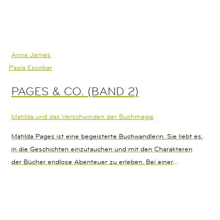
bauen, denn Alice, Anne und die anderen sind bereit alles zu
geben, um die Welt der Buchmagie zu beschützen.
Anna James
Paola Escobar
PAGES & CO. (BAND 2)
Matilda und das Verschwinden der Buchmagie
Matilda Pages ist eine begeisterte Buchwandlerin. Sie liebt es,
in die Geschichten einzutauchen und mit den Charakteren
der Bücher endlose Abenteuer zu erleben. Bei einer
winterlichen Reise nach Paris droht aber eine neue Gefahr:
die Kraft der Buchmagie wird immer schwächer, schwindet
von Mal zu Mal. Matildas Fähigkeiten und die der anderen
Buchwandler werden auf eine harte Probe gestellt, denn in